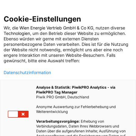
Cookie-Einstellungen
Wir, die
Wien Energie Vertrieb GmbH & Co KG
, nutzen diverse
POSTS BY TAG
Technologien
, um den Betrieb dieser Website zu ermöglichen.
Ebenso würden wir gerne mit externen Diensten
Schule im Aufbruch
personenbezogene Daten verarbeiten. Dies ist für die Nutzung
der Website nicht notwendig, ermöglicht uns aber eine noch
engere Interaktion mit unseren Website-Besuchern. Falls
gewünscht, bitte eine Auswahl treffen:
1 BEITRAG
Datenschutzinformation
Analyse & Statistik: PiwikPRO Analytics - via
PiwikPRO Tag Manager
Piwik PRO GmbH, Deutschland
Anonyme Auswertung zur Fehlerbehebung und
Weiterentwicklung
Verarbeitungsvorgänge:
Erhebung von
Verbindungsdaten, Daten Ihres Webbrowsers und
Daten über die aufgerufenen Inhalte; Ausführung von
Analysesoftware und die Speicherung von Daten auf