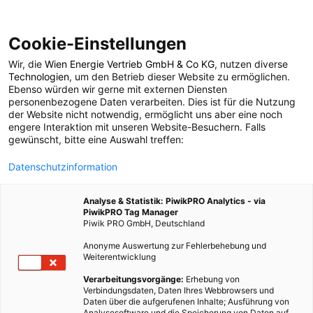
Cookie-Einstellungen
Wir, die
Wien Energie Vertrieb GmbH & Co KG
, nutzen diverse
POSTS BY TAG
Technologien
, um den Betrieb dieser Website zu ermöglichen.
Ebenso würden wir gerne mit externen Diensten
Schwefelwasserstoff
personenbezogene Daten verarbeiten. Dies ist für die Nutzung
der Website nicht notwendig, ermöglicht uns aber eine noch
engere Interaktion mit unseren Website-Besuchern. Falls
gewünscht, bitte eine Auswahl treffen:
1 BEITRAG
Datenschutzinformation
Analyse & Statistik: PiwikPRO Analytics - via
PiwikPRO Tag Manager
Piwik PRO GmbH, Deutschland
Anonyme Auswertung zur Fehlerbehebung und
Weiterentwicklung
Verarbeitungsvorgänge:
Erhebung von
Verbindungsdaten, Daten Ihres Webbrowsers und
Daten über die aufgerufenen Inhalte; Ausführung von
Analysesoftware und die Speicherung von Daten auf