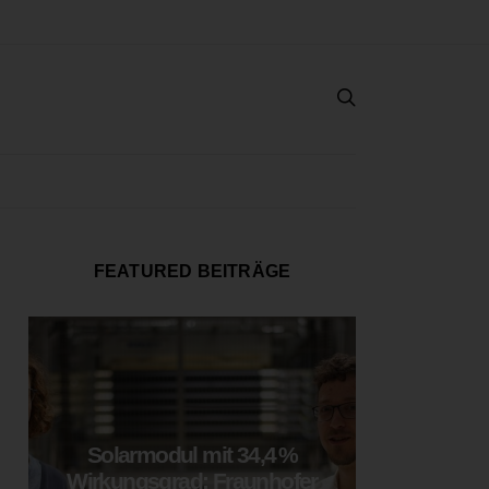
FEATURED BEITRÄGE
Solarmodul mit 34,4 %
LOOP
Wirkungsgrad: Fraunhofer
München