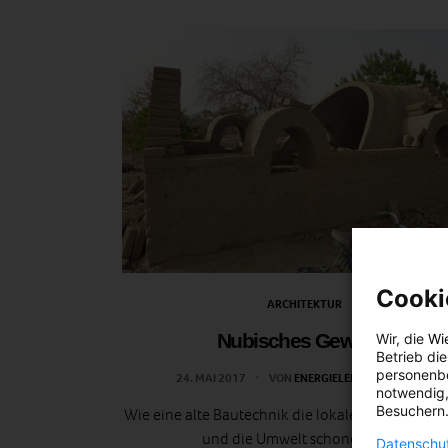
Cooki
ARCHITEKTUR
Nubisches Gewölbe
Wir, die
Wi
Betrieb di
personenbe
24. MAI 2017
VON
ENERGIELEBEN REDAKTION
notwendig,
Besuchern.
Wie eine alte Bautechnik die lokale Wirtschaft b
und die Umwelt schonen kann.
Datenschut