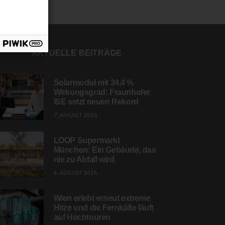
AKTUELLE BEITRÄGE
Solarmodul mit 34,4 %
Wirkungsgrad: Fraunhofer
ISE setzt neuen Rekord
7. AUGUST 2026
LOOP Supermarkt
München: Ein Gebäude, das
nie zu Abfall wird
6. AUGUST 2026
Wien erlebt erneut extreme
Hitze und die Fernkälte läuft
auf Hochtouren