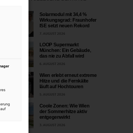
Solarmodul mit 34,4 %
Wirkungsgrad: Fraunhofer
1
ISE setzt neuen Rekord
7. AUGUST 2026
LOOP Supermarkt
München: Ein Gebäude,
2
das nie zu Abfall wird
6. AUGUST 2026
anager
Wien erlebt erneut extreme
Hitze und die Fernkälte
3
läuft auf Hochtouren
res
5. AUGUST 2026
ierung
Coole Zonen: Wie Wien
 auf
der Sommerhitze aktiv
4
entgegenwirkt
3. AUGUST 2026