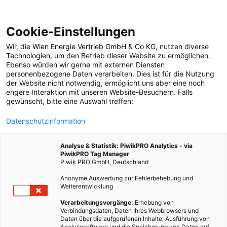
Cookie-Einstellungen
Wir, die
Wien Energie Vertrieb GmbH & Co KG
, nutzen diverse
POSTS BY TAG
Technologien
, um den Betrieb dieser Website zu ermöglichen.
Ebenso würden wir gerne mit externen Diensten
Shoppingmall
personenbezogene Daten verarbeiten. Dies ist für die Nutzung
der Website nicht notwendig, ermöglicht uns aber eine noch
engere Interaktion mit unseren Website-Besuchern. Falls
gewünscht, bitte eine Auswahl treffen:
1 BEITRAG
Datenschutzinformation
Analyse & Statistik: PiwikPRO Analytics - via
PiwikPRO Tag Manager
Piwik PRO GmbH, Deutschland
Anonyme Auswertung zur Fehlerbehebung und
Weiterentwicklung
Verarbeitungsvorgänge:
Erhebung von
Verbindungsdaten, Daten Ihres Webbrowsers und
Daten über die aufgerufenen Inhalte; Ausführung von
Analysesoftware und die Speicherung von Daten auf