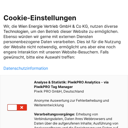
Cookie-Einstellungen
Wir, die
Wien Energie Vertrieb GmbH & Co KG
, nutzen diverse
POSTS BY TAG
Technologien
, um den Betrieb dieser Website zu ermöglichen.
Ebenso würden wir gerne mit externen Diensten
smartphone fasten
personenbezogene Daten verarbeiten. Dies ist für die Nutzung
der Website nicht notwendig, ermöglicht uns aber eine noch
engere Interaktion mit unseren Website-Besuchern. Falls
gewünscht, bitte eine Auswahl treffen:
1 BEITRAG
Datenschutzinformation
Analyse & Statistik: PiwikPRO Analytics - via
PiwikPRO Tag Manager
Piwik PRO GmbH, Deutschland
Anonyme Auswertung zur Fehlerbehebung und
Weiterentwicklung
Verarbeitungsvorgänge:
Erhebung von
Verbindungsdaten, Daten Ihres Webbrowsers und
Daten über die aufgerufenen Inhalte; Ausführung von
Analysesoftware und die Speicherung von Daten auf