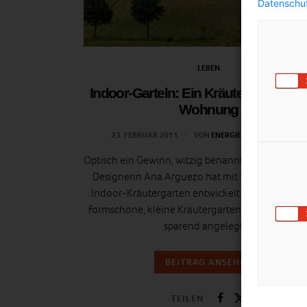
Datenschut
LEBEN
Indoor-Garteln: Ein Kräuter-Garten in
Wohnung
23. FEBRUAR 2011
VON
ENERGIELEBEN REDAKTION
Optisch ein Gewinn, witzig benannt und praktisch
Designerin Ana Arguezo hat mit “Spice Versa” e
Indoor-Kräutergarten entwickelt. Nicht nur, das
formschöne, kleine Kräutergarten kompakt und 
sparend angelegt…
BEITRAG ANSEHEN
TEILEN