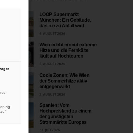
LOOP Supermarkt
München: Ein Gebäude,
1
das nie zu Abfall wird
6. AUGUST 2026
Wien erlebt erneut extreme
Hitze und die Fernkälte
2
läuft auf Hochtouren
5. AUGUST 2026
anager
Coole Zonen: Wie Wien
der Sommerhitze aktiv
3
entgegenwirkt
res
3. AUGUST 2026
Spanien: Vom
ierung
Hochpreisland zu einem
 auf
4
der günstigsten
Strommärkte Europas
31. JULI 2026