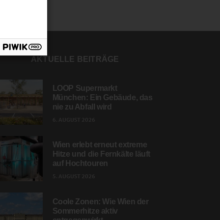
AKTUELLE BEITRÄGE
LOOP Supermarkt
München: Ein Gebäude, das
nie zu Abfall wird
6. AUGUST 2026
Wien erlebt erneut extreme
Hitze und die Fernkälte läuft
auf Hochtouren
5. AUGUST 2026
Coole Zonen: Wie Wien der
Sommerhitze aktiv