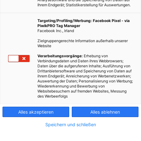
Ihrem Endgerät; Statistikerstellung für Auswertungen.
Targeting/Profiling/Werbung: Facebook Pixel - via
PiwikPRO Tag Manager
Facebook Inc., Irland
Zielgruppengerechte Information außerhalb unserer
Website
ERNÄHRUNG
Verarbeitungsvorgänge:
Erhebung von
Verbindungsdaten und Daten ihres Webbrowsers;
Carrageen – was es ist, und was wir wissen
Daten über die aufgerufenen Inhalte; Ausführung von
Drittanbietersoftware und Speicherung von Daten auf
19. FEBRUAR 2016
VON
ULRIKE GÖBL
ihrem Endgerät; Anreicherung von Werbenetzwerken;
Auswertung der Daten; Personalisierung von Werbung;
Auswirkungen von Carrageen auf den menschlichen Körper.
Wiedererkennung und Bewerbung von
Websitebesuchern auf fremden Websites, Messung
des Werbeerfolgs
BEITRAG ANSEHEN
Alles akzeptieren
Alles ablehnen
TEILEN
Speichern und schließen