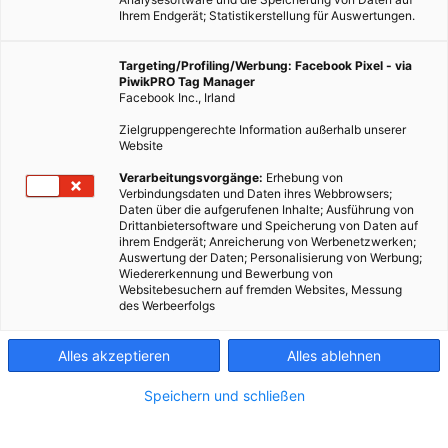
Ihrem Endgerät; Statistikerstellung für Auswertungen.
Targeting/Profiling/Werbung: Facebook Pixel - via
PiwikPRO Tag Manager
PLANUNG
Facebook Inc., Irland
Wiener Stadterneuerung prüft Wohnhäuser und
Zielgruppengerechte Information außerhalb unserer
Bautechnik
Website
7. JANUAR 2019
VON
ENERGIELEBEN REDAKTION
Verarbeitungsvorgänge:
Erhebung von
Verbindungsdaten und Daten ihres Webbrowsers;
Zu den wichtigsten Säulen einer hohen Lebensqualität in der
Daten über die aufgerufenen Inhalte; Ausführung von
Drittanbietersoftware und Speicherung von Daten auf
Stadt gehört – selbstverständlich – die Wohnqualität. Die
ihrem Endgerät; Anreicherung von Werbenetzwerken;
Wiener MA 25 prüft Wohnhäuser schon in der Planungsphase
Auswertung der Daten; Personalisierung von Werbung;
Wiedererkennung und Bewerbung von
in dieser Hinsicht. Eine…
Websitebesuchern auf fremden Websites, Messung
des Werbeerfolgs
BEITRAG ANSEHEN
Alles akzeptieren
Alles ablehnen
TEILEN
Speichern und schließen