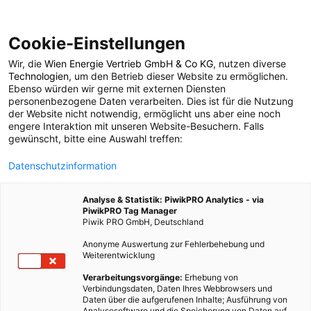
Cookie-Einstellungen
Wir, die
Wien Energie Vertrieb GmbH & Co KG
, nutzen diverse
POSTS BY TAG
Technologien
, um den Betrieb dieser Website zu ermöglichen.
Ebenso würden wir gerne mit externen Diensten
stadterneuerung
personenbezogene Daten verarbeiten. Dies ist für die Nutzung
der Website nicht notwendig, ermöglicht uns aber eine noch
engere Interaktion mit unseren Website-Besuchern. Falls
gewünscht, bitte eine Auswahl treffen:
3 BEITRÄGE
Datenschutzinformation
Analyse & Statistik: PiwikPRO Analytics - via
PiwikPRO Tag Manager
Piwik PRO GmbH, Deutschland
Anonyme Auswertung zur Fehlerbehebung und
Weiterentwicklung
Verarbeitungsvorgänge:
Erhebung von
Verbindungsdaten, Daten Ihres Webbrowsers und
Daten über die aufgerufenen Inhalte; Ausführung von
Analysesoftware und die Speicherung von Daten auf