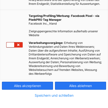
Ihrem Endgerät; Statistikerstellung für Auswertungen.
Targeting/Profiling/Werbung: Facebook Pixel - via
PiwikPRO Tag Manager
Facebook Inc., Irland
Zielgruppengerechte Information außerhalb unserer
Website
LEBEN
Verarbeitungsvorgänge:
Erhebung von
Verbindungsdaten und Daten ihres Webbrowsers;
Energieleben Instawalk von Innenhöfen zu Salatpiraten
Daten über die aufgerufenen Inhalte; Ausführung von
Drittanbietersoftware und Speicherung von Daten auf
26. AUGUST 2013
VON
ENERGIELEBEN REDAKTION
ihrem Endgerät; Anreicherung von Werbenetzwerken;
Auswertung der Daten; Personalisierung von Werbung;
Ein angenehmer Freitagnachmittag, eine kleine Runde
Wiedererkennung und Bewerbung von
motivierter Fotografinnen und Fotografen – und die grünen
Websitebesuchern auf fremden Websites, Messung
des Werbeerfolgs
Geheimnisse des siebten Bezirks in Wien. Das sind die Zutaten,
aus denen der Energieleben Green7 Instawalk gemacht war.
Alles akzeptieren
Alles ablehnen
Instagram-Nutzer können
hier alle Fotos
sehen.
Speichern und schließen
BEITRAG ANSEHEN