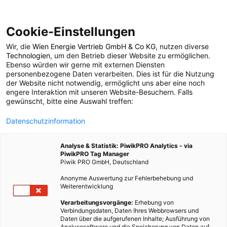
Cookie-Einstellungen
Wir, die
Wien Energie Vertrieb GmbH & Co KG
, nutzen diverse
POSTS BY TAG
Technologien
, um den Betrieb dieser Website zu ermöglichen.
Ebenso würden wir gerne mit externen Diensten
steffen hofmann
personenbezogene Daten verarbeiten. Dies ist für die Nutzung
der Website nicht notwendig, ermöglicht uns aber eine noch
engere Interaktion mit unseren Website-Besuchern. Falls
gewünscht, bitte eine Auswahl treffen:
1 BEITRAG
Datenschutzinformation
Analyse & Statistik: PiwikPRO Analytics - via
PiwikPRO Tag Manager
Piwik PRO GmbH, Deutschland
Anonyme Auswertung zur Fehlerbehebung und
Weiterentwicklung
Verarbeitungsvorgänge:
Erhebung von
Verbindungsdaten, Daten Ihres Webbrowsers und
Daten über die aufgerufenen Inhalte; Ausführung von
Analysesoftware und die Speicherung von Daten auf