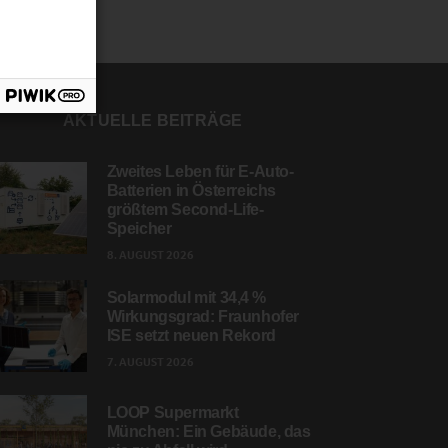
AKTUELLE BEITRÄGE
Zweites Leben für E-Auto-
Batterien in Österreichs
größtem Second-Life-
Speicher
8. AUGUST 2026
Solarmodul mit 34,4 %
Wirkungsgrad: Fraunhofer
ISE setzt neuen Rekord
7. AUGUST 2026
LOOP Supermarkt
München: Ein Gebäude, das