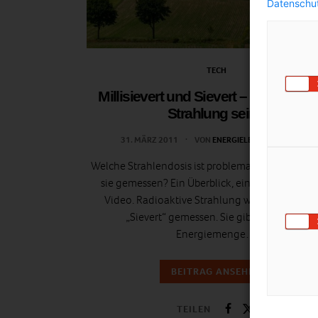
Datenschut
TECH
Millisievert und Sievert – Wie stark d
Strahlung sein?
31. MÄRZ 2011
VON
ENERGIELEBEN REDAKTION
Welche Strahlendosis ist problematisch? Und wie
sie gemessen? Ein Überblick, eine Grafik – und 
Video. Radioaktive Strahlung wird in der Einh
„Sievert“ gemessen. Sie gibt an, welche
Energiemenge…
BEITRAG ANSEHEN
TEILEN