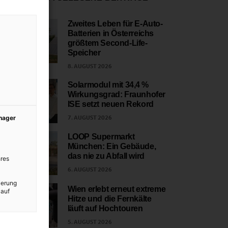
Zweites Leben für E-Auto-
Batterien in Österreichs
1
größtem Second-Life-
Speicher
8. AUGUST 2026
Solarmodul mit 34,4 %
Wirkungsgrad: Fraunhofer
2
ISE setzt neuen Rekord
7. AUGUST 2026
anager
LOOP Supermarkt
München: Ein Gebäude,
3
das nie zu Abfall wird
res
6. AUGUST 2026
ierung
Wien erlebt erneut extreme
 auf
Hitze und die Fernkälte
4
läuft auf Hochtouren
5. AUGUST 2026