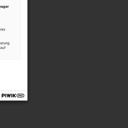
anager
res
ierung
 auf