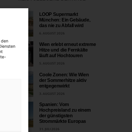
LOOP Supermarkt
München: Ein Gebäude,
1
das nie zu Abfall wird
6. AUGUST 2026
 den
Wien erlebt erneut extreme
Diensten
Hitze und die Fernkälte
ht
2
läuft auf Hochtouren
te-
5. AUGUST 2026
Coole Zonen: Wie Wien
der Sommerhitze aktiv
3
entgegenwirkt
3. AUGUST 2026
Spanien: Vom
Hochpreisland zu einem
4
der günstigsten
Strommärkte Europas
31. JULI 2026