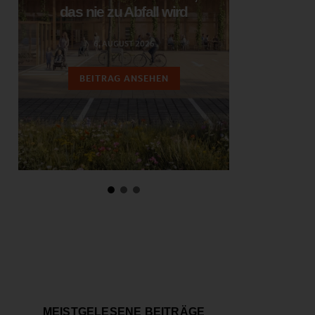
das nie zu Abfall wird
ent
6. AUGUST 2026
3.
BEITRAG ANSEHEN
BEIT
MEISTGELESENE BEITRÄGE