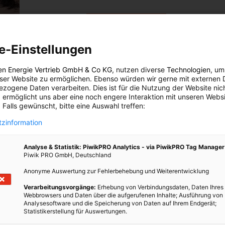
BEITRAG ANSEHEN
e-Einstellungen
TEILEN
en
en Energie Vertrieb GmbH & Co KG
, nutzen diverse
Technologien
, um
eser Website zu ermöglichen. Ebenso würden wir gerne mit externen 
zogene Daten verarbeiten. Dies ist für die Nutzung der Website nic
 ermöglicht uns aber eine noch engere Interaktion mit unseren Websi
 Falls gewünscht, bitte eine Auswahl treffen:
chen
zinformation
tten,
erden.
Analyse & Statistik: PiwikPRO Analytics - via PiwikPRO Tag Manager
Piwik PRO GmbH, Deutschland
Anonyme Auswertung zur Fehlerbehebung und Weiterentwicklung
Verarbeitungsvorgänge:
Erhebung von Verbindungsdaten, Daten Ihres
Webbrowsers und Daten über die aufgerufenen Inhalte; Ausführung von
Analysesoftware und die Speicherung von Daten auf Ihrem Endgerät;
Statistikerstellung für Auswertungen.