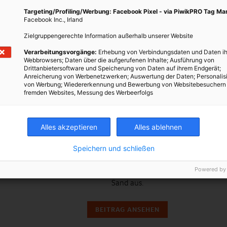
Targeting/Profiling/Werbung: Facebook Pixel - via PiwikPRO Tag M
Facebook Inc., Irland
Zielgruppengerechte Information außerhalb unserer Website
Verarbeitungsvorgänge:
Erhebung von Verbindungsdaten und Daten ih
Webbrowsers; Daten über die aufgerufenen Inhalte; Ausführung von
Drittanbietersoftware und Speicherung von Daten auf ihrem Endgerät;
Anreicherung von Werbenetzwerken; Auswertung der Daten; Personalis
von Werbung; Wiedererkennung und Bewerbung von Websitebesuchern
fremden Websites, Messung des Werbeerfolgs
LEBEN
Alles akzeptieren
Alles ablehnen
Sand ist eine knappe Ressource
Speichern und schließen
13. JANUAR 2016
VON
MARTINA LIEL
Neben Kohle, Öl und Trinkwasser geht uns nun der
Powered by
Sand aus.
BEITRAG ANSEHEN