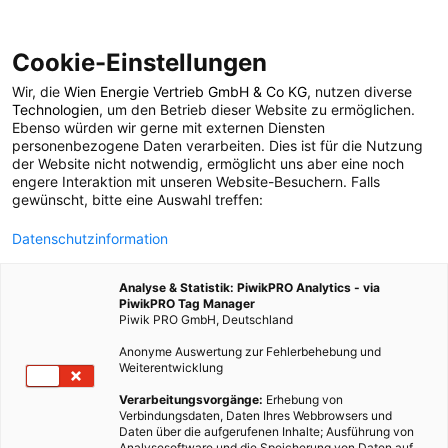
Cookie-Einstellungen
Wir, die
Wien Energie Vertrieb GmbH & Co KG
, nutzen diverse
POSTS BY TAG
Technologien
, um den Betrieb dieser Website zu ermöglichen.
Ebenso würden wir gerne mit externen Diensten
Streitschlichtungsstelle
personenbezogene Daten verarbeiten. Dies ist für die Nutzung
der Website nicht notwendig, ermöglicht uns aber eine noch
engere Interaktion mit unseren Website-Besuchern. Falls
gewünscht, bitte eine Auswahl treffen:
2 BEITRÄGE
Datenschutzinformation
Analyse & Statistik: PiwikPRO Analytics - via
PiwikPRO Tag Manager
Piwik PRO GmbH, Deutschland
Anonyme Auswertung zur Fehlerbehebung und
Weiterentwicklung
Verarbeitungsvorgänge:
Erhebung von
Verbindungsdaten, Daten Ihres Webbrowsers und
Daten über die aufgerufenen Inhalte; Ausführung von
Analysesoftware und die Speicherung von Daten auf