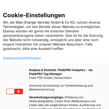
Cookie-Einstellungen
Wir, die
Wien Energie Vertrieb GmbH & Co KG
, nutzen diverse
POSTS BY TAG
Technologien
, um den Betrieb dieser Website zu ermöglichen.
Ebenso würden wir gerne mit externen Diensten
Strom-Boje
personenbezogene Daten verarbeiten. Dies ist für die Nutzung
der Website nicht notwendig, ermöglicht uns aber eine noch
engere Interaktion mit unseren Website-Besuchern. Falls
gewünscht, bitte eine Auswahl treffen:
2 BEITRÄGE
Datenschutzinformation
Analyse & Statistik: PiwikPRO Analytics - via
PiwikPRO Tag Manager
Piwik PRO GmbH, Deutschland
Anonyme Auswertung zur Fehlerbehebung und
Weiterentwicklung
Verarbeitungsvorgänge:
Erhebung von
Verbindungsdaten, Daten Ihres Webbrowsers und
Daten über die aufgerufenen Inhalte; Ausführung von
Analysesoftware und die Speicherung von Daten auf