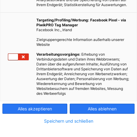
Ihrem Endgerät; Statistikerstellung für Auswertungen.
Targeting/Profiling/Werbung: Facebook Pixel - via
PiwikPRO Tag Manager
Facebook Inc., Irland
Zielgruppengerechte Information außerhalb unserer
Website
Verarbeitungsvorgänge:
Erhebung von
Verbindungsdaten und Daten ihres Webbrowsers;
ENERGIEPOLITIK
TECH
Daten über die aufgerufenen Inhalte; Ausführung von
Drittanbietersoftware und Speicherung von Daten auf
Die etwas andere österreichische Wasserkraft
ihrem Endgerät; Anreicherung von Werbenetzwerken;
Auswertung der Daten; Personalisierung von Werbung;
19. APRIL 2013
VON
MARTIN SKOPAL
Wiedererkennung und Bewerbung von
Websitebesuchern auf fremden Websites, Messung
Staumauern sind passé. Mit der Strom-Boje hat das
des Werbeerfolgs
österreichische Unternehmen Aqua Libre die Möglichkeit
geschaffen, im frei fließenden Wasser Strom zu produzieren. Ich
Alles akzeptieren
Alles ablehnen
habe ausführlich mit dem Erfinder gesprochen.
Speichern und schließen
BEITRAG ANSEHEN