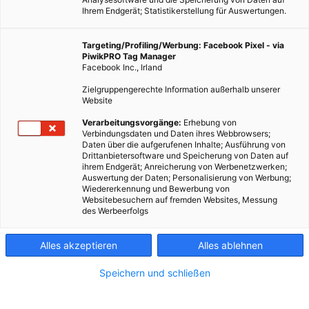
Ihrem Endgerät; Statistikerstellung für Auswertungen.
Targeting/Profiling/Werbung: Facebook Pixel - via
PiwikPRO Tag Manager
Facebook Inc., Irland
Zielgruppengerechte Information außerhalb unserer
Website
ENERGIEPOLITIK
Verarbeitungsvorgänge:
Erhebung von
Verbindungsdaten und Daten ihres Webbrowsers;
Blockchain – Die Dezentralisierung des Energiemarkts
Daten über die aufgerufenen Inhalte; Ausführung von
Drittanbietersoftware und Speicherung von Daten auf
31. AUGUST 2016
VON
ENERGIELEBEN REDAKTION
ihrem Endgerät; Anreicherung von Werbenetzwerken;
Auswertung der Daten; Personalisierung von Werbung;
Die Kryptowährung Bitcoin basiert auf einer Architektur, die
Wiedererkennung und Bewerbung von
auch für die Energieindustrie relevant werden könnte.
Websitebesuchern auf fremden Websites, Messung
des Werbeerfolgs
Blockchain erlaubt das Handeln von Strom zwischen
gleichberechtigten Nutzern – dezentral, komplett ohne
Alles akzeptieren
Alles ablehnen
Mittelsmann.
Speichern und schließen
BEITRAG ANSEHEN