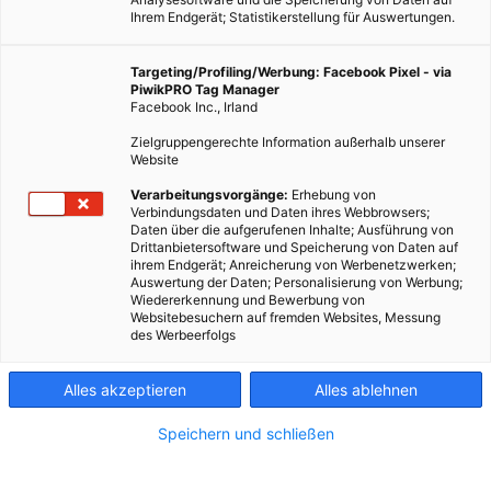
Ihrem Endgerät; Statistikerstellung für Auswertungen.
Targeting/Profiling/Werbung: Facebook Pixel - via
PiwikPRO Tag Manager
TECH
Facebook Inc., Irland
Versenkbare Wasserkraft
Zielgruppengerechte Information außerhalb unserer
Website
18. JANUAR 2013
VON
MARTIN SKOPAL
Verarbeitungsvorgänge:
Erhebung von
Das Dilemma der Wasserkraft kann man in Wien-Freudenau
Verbindungsdaten und Daten ihres Webbrowsers;
besichtigen: das Kraftwerk dient als Staudamm, welcher ein
Daten über die aufgerufenen Inhalte; Ausführung von
Drittanbietersoftware und Speicherung von Daten auf
künstliches Gefälle schafft, das das Wasser so weit
ihrem Endgerät; Anreicherung von Werbenetzwerken;
beschleunigt, um die Turbinen effektiv und gleichmäßig zu
Auswertung der Daten; Personalisierung von Werbung;
Wiedererkennung und Bewerbung von
betreiben. Der mit dem Damm entstehende Stausee verändert
Websitebesuchern auf fremden Websites, Messung
den Fluss nachhaltig: zwischen frei fließend und aufgestaut ist
des Werbeerfolgs
halt doch ein Unterschied.
Alles akzeptieren
Alles ablehnen
BEITRAG ANSEHEN
Speichern und schließen
TEILEN