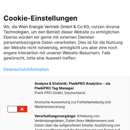
Cookie-Einstellungen
Wir, die
Wien Energie Vertrieb GmbH & Co KG
, nutzen diverse
POSTS BY TAG
Technologien
, um den Betrieb dieser Website zu ermöglichen.
Ebenso würden wir gerne mit externen Diensten
Strömungskraftwerke
personenbezogene Daten verarbeiten. Dies ist für die Nutzung
der Website nicht notwendig, ermöglicht uns aber eine noch
engere Interaktion mit unseren Website-Besuchern. Falls
gewünscht, bitte eine Auswahl treffen:
1 BEITRAG
Datenschutzinformation
Analyse & Statistik: PiwikPRO Analytics - via
PiwikPRO Tag Manager
Piwik PRO GmbH, Deutschland
Anonyme Auswertung zur Fehlerbehebung und
Weiterentwicklung
Verarbeitungsvorgänge:
Erhebung von
Verbindungsdaten, Daten Ihres Webbrowsers und
Daten über die aufgerufenen Inhalte; Ausführung von
Analysesoftware und die Speicherung von Daten auf