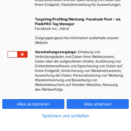
Ihrem Endgerät; Statistikerstellung für Auswertungen.
Targeting/Profiling/Werbung: Facebook Pixel - via
PiwikPRO Tag Manager
Facebook Inc., Irland
Zielgruppengerechte Information außerhalb unserer
Website
LEBEN
Verarbeitungsvorgänge:
Erhebung von
Verbindungsdaten und Daten ihres Webbrowsers;
Profis am Wort: Gesund und fit trotz Stress!
Daten über die aufgerufenen Inhalte; Ausführung von
Drittanbietersoftware und Speicherung von Daten auf
21. NOVEMBER 2013
VON
ENERGIELEBEN REDAKTION
ihrem Endgerät; Anreicherung von Werbenetzwerken;
Auswertung der Daten; Personalisierung von Werbung;
Ich arbeite mit zwei sehr wertvollen Ressourcen meiner
Wiedererkennung und Bewerbung von
Klienten: Deren Gesundheit und Freizeit.
Websitebesuchern auf fremden Websites, Messung
des Werbeerfolgs
BEITRAG ANSEHEN
Alles akzeptieren
Alles ablehnen
TEILEN
Speichern und schließen