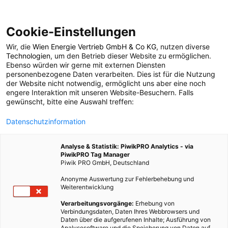
Cookie-Einstellungen
Wir, die
Wien Energie Vertrieb GmbH & Co KG
, nutzen diverse
POSTS BY TAG
Technologien
, um den Betrieb dieser Website zu ermöglichen.
Ebenso würden wir gerne mit externen Diensten
Sven Thomas Falle
personenbezogene Daten verarbeiten. Dies ist für die Nutzung
der Website nicht notwendig, ermöglicht uns aber eine noch
engere Interaktion mit unseren Website-Besuchern. Falls
gewünscht, bitte eine Auswahl treffen:
1 BEITRAG
Datenschutzinformation
Analyse & Statistik: PiwikPRO Analytics - via
PiwikPRO Tag Manager
Piwik PRO GmbH, Deutschland
Anonyme Auswertung zur Fehlerbehebung und
Weiterentwicklung
Verarbeitungsvorgänge:
Erhebung von
Verbindungsdaten, Daten Ihres Webbrowsers und
Daten über die aufgerufenen Inhalte; Ausführung von
Analysesoftware und die Speicherung von Daten auf