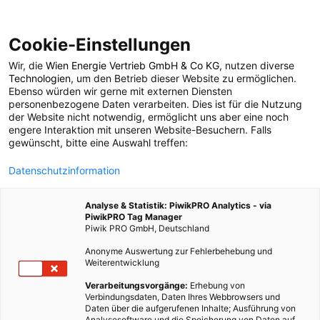
Cookie-Einstellungen
Wir, die
Wien Energie Vertrieb GmbH & Co KG
, nutzen diverse
POSTS BY TAG
Technologien
, um den Betrieb dieser Website zu ermöglichen.
Ebenso würden wir gerne mit externen Diensten
Tel Aviv
personenbezogene Daten verarbeiten. Dies ist für die Nutzung
der Website nicht notwendig, ermöglicht uns aber eine noch
engere Interaktion mit unseren Website-Besuchern. Falls
gewünscht, bitte eine Auswahl treffen:
1 BEITRAG
Datenschutzinformation
Analyse & Statistik: PiwikPRO Analytics - via
PiwikPRO Tag Manager
Piwik PRO GmbH, Deutschland
Anonyme Auswertung zur Fehlerbehebung und
Weiterentwicklung
Verarbeitungsvorgänge:
Erhebung von
Verbindungsdaten, Daten Ihres Webbrowsers und
Daten über die aufgerufenen Inhalte; Ausführung von
Analysesoftware und die Speicherung von Daten auf