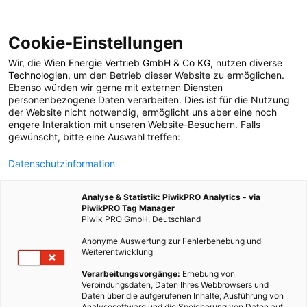
Cookie-Einstellungen
Wir, die
Wien Energie Vertrieb GmbH & Co KG
, nutzen diverse
POSTS BY TAG
Technologien
, um den Betrieb dieser Website zu ermöglichen.
Ebenso würden wir gerne mit externen Diensten
Thermogeneratoren
personenbezogene Daten verarbeiten. Dies ist für die Nutzung
der Website nicht notwendig, ermöglicht uns aber eine noch
engere Interaktion mit unseren Website-Besuchern. Falls
gewünscht, bitte eine Auswahl treffen:
1 BEITRAG
Datenschutzinformation
Analyse & Statistik: PiwikPRO Analytics - via
PiwikPRO Tag Manager
Piwik PRO GmbH, Deutschland
Anonyme Auswertung zur Fehlerbehebung und
Weiterentwicklung
Verarbeitungsvorgänge:
Erhebung von
Verbindungsdaten, Daten Ihres Webbrowsers und
Daten über die aufgerufenen Inhalte; Ausführung von
Analysesoftware und die Speicherung von Daten auf