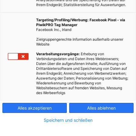
Ihrem Endgerät; Statistikerstellung für Auswertungen.
ERNÄHRUNG
Targeting/Profiling/Werbung: Facebook Pixel - via
PiwikPRO Tag Manager
13 Lebensmittel, von denen du nicht
Facebook Inc., Irland
wusstest, dass man sie einfrieren kann
Zielgruppengerechte Information außerhalb unserer
Website
TEILEN
Verarbeitungsvorgänge:
Erhebung von
Verbindungsdaten und Daten ihres Webbrowsers;
28. OKTOBER 2016
VON
ENERGIELEBEN REDAKTION
Daten über die aufgerufenen Inhalte; Ausführung von
Drittanbietersoftware und Speicherung von Daten auf
ihrem Endgerät; Anreicherung von Werbenetzwerken;
Auswertung der Daten; Personalisierung von Werbung;
Wiedererkennung und Bewerbung von
Websitebesuchern auf fremden Websites, Messung
des Werbeerfolgs
Alles akzeptieren
Alles ablehnen
Speichern und schließen