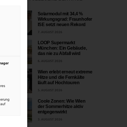
Solarmodul mit 34,4 %
Wirkungsgrad: Fraunhofer
1
ISE setzt neuen Rekord
7. AUGUST 2026
LOOP Supermarkt
München: Ein Gebäude,
2
das nie zu Abfall wird
6. AUGUST 2026
anager
Wien erlebt erneut extreme
Hitze und die Fernkälte
3
läuft auf Hochtouren
res
5. AUGUST 2026
ierung
Coole Zonen: Wie Wien
 auf
der Sommerhitze aktiv
4
entgegenwirkt
3. AUGUST 2026