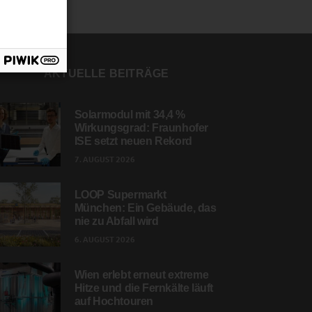
AKTUELLE BEITRÄGE
Solarmodul mit 34,4 %
Wirkungsgrad: Fraunhofer
ISE setzt neuen Rekord
7. AUGUST 2026
LOOP Supermarkt
München: Ein Gebäude, das
nie zu Abfall wird
6. AUGUST 2026
Wien erlebt erneut extreme
Hitze und die Fernkälte läuft
auf Hochtouren