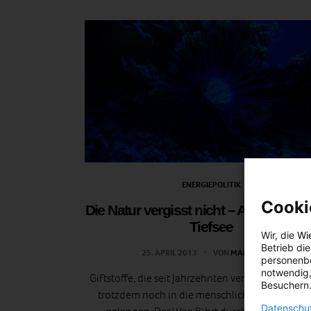
ENERGIEPOLITIK
Cooki
Die Natur vergisst nicht – Altlasten au
Tiefsee
Wir, die
Wi
Betrieb di
25. APRIL 2013
VON
MARTINA LIEL
personenbe
notwendig,
Giftstoffe, die seit Jahrzehnten verboten sind, k
Besuchern.
trotzdem noch in die menschliche Nahrungske
Datenschut