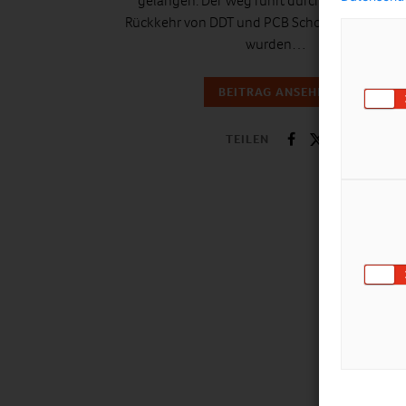
gelangen. Der Weg führt durch die Tiefsee. D
Rückkehr von DDT und PCB Schon vor Jahrzeh
wurden…
BEITRAG ANSEHEN
TEILEN