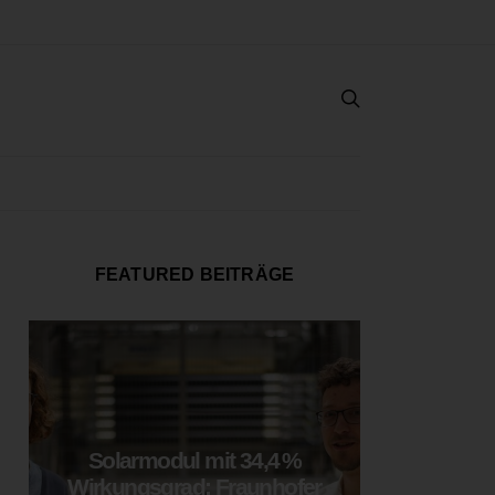
FEATURED BEITRÄGE
Solarmodul mit 34,4 %
LOOP
Wirkungsgrad: Fraunhofer
München