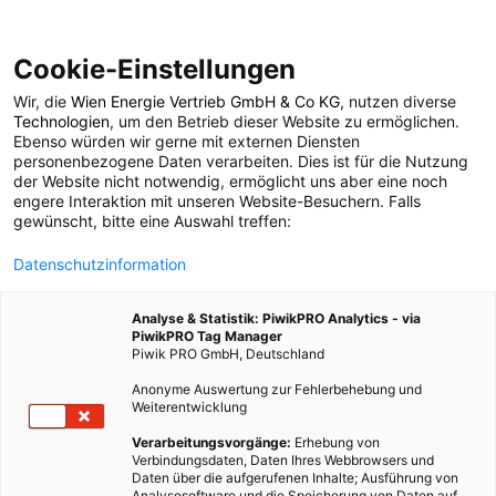
Cookie-Einstellungen
Wir, die
Wien Energie Vertrieb GmbH & Co KG
, nutzen diverse
POSTS BY TAG
Technologien
, um den Betrieb dieser Website zu ermöglichen.
Ebenso würden wir gerne mit externen Diensten
Trockentrenntoilette
personenbezogene Daten verarbeiten. Dies ist für die Nutzung
der Website nicht notwendig, ermöglicht uns aber eine noch
engere Interaktion mit unseren Website-Besuchern. Falls
gewünscht, bitte eine Auswahl treffen:
2 BEITRÄGE
Datenschutzinformation
Analyse & Statistik: PiwikPRO Analytics - via
PiwikPRO Tag Manager
Piwik PRO GmbH, Deutschland
Anonyme Auswertung zur Fehlerbehebung und
Weiterentwicklung
Verarbeitungsvorgänge:
Erhebung von
Verbindungsdaten, Daten Ihres Webbrowsers und
Daten über die aufgerufenen Inhalte; Ausführung von
Analysesoftware und die Speicherung von Daten auf