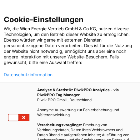
Cookie-Einstellungen
Wir, die
Wien Energie Vertrieb GmbH & Co KG
, nutzen diverse
POSTS BY TAG
Technologien
, um den Betrieb dieser Website zu ermöglichen.
Ebenso würden wir gerne mit externen Diensten
Umweltkatastrophe
personenbezogene Daten verarbeiten. Dies ist für die Nutzung
der Website nicht notwendig, ermöglicht uns aber eine noch
engere Interaktion mit unseren Website-Besuchern. Falls
gewünscht, bitte eine Auswahl treffen:
2 BEITRÄGE
Datenschutzinformation
Analyse & Statistik: PiwikPRO Analytics - via
PiwikPRO Tag Manager
Piwik PRO GmbH, Deutschland
Anonyme Auswertung zur Fehlerbehebung und
Weiterentwicklung
Verarbeitungsvorgänge:
Erhebung von
Verbindungsdaten, Daten Ihres Webbrowsers und
Daten über die aufgerufenen Inhalte; Ausführung von
Analysesoftware und die Speicherung von Daten auf