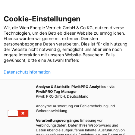
Cookie-Einstellungen
Wir, die
Wien Energie Vertrieb GmbH & Co KG
, nutzen diverse
ENERGIEPOLITIK
Technologien
, um den Betrieb dieser Website zu ermöglichen.
Ebenso würden wir gerne mit externen Diensten
Ölkatastrophe:
personenbezogene Daten verarbeiten. Dies ist für die Nutzung
der Website nicht notwendig, ermöglicht uns aber eine noch
engere Interaktion mit unseren Website-Besuchern. Falls
Operation Top Kill
gewünscht, bitte eine Auswahl treffen:
Datenschutzinformation
25. MAI 2010
1 MINUTE LESEZEIT
Analyse & Statistik: PiwikPRO Analytics - via
PiwikPRO Tag Manager
Piwik PRO GmbH, Deutschland
Anonyme Auswertung zur Fehlerbehebung und
Weiterentwicklung
Verarbeitungsvorgänge:
Erhebung von
Verbindungsdaten, Daten Ihres Webbrowsers und
Daten über die aufgerufenen Inhalte; Ausführung von
Analysesoftware und die Speicherung von Daten auf