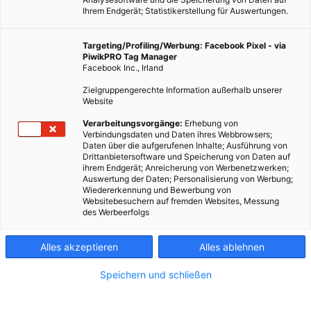
Ihrem Endgerät; Statistikerstellung für Auswertungen.
Targeting/Profiling/Werbung: Facebook Pixel - via
PiwikPRO Tag Manager
Facebook Inc., Irland
Zielgruppengerechte Information außerhalb unserer
Website
Dieser Artikel wurde am 25. Mai 2010 veröffentlicht und ist
Verarbeitungsvorgänge:
Erhebung von
Verbindungsdaten und Daten ihres Webbrowsers;
möglicherweise nicht mehr aktuell!„Es tut mir leid für alle“,
Daten über die aufgerufenen Inhalte; Ausführung von
sagt BP-Chef Tony Hayward über die Ölkatastrophe, die seit
Drittanbietersoftware und Speicherung von Daten auf
ihrem Endgerät; Anreicherung von Werbenetzwerken;
Wochen den…
Auswertung der Daten; Personalisierung von Werbung;
Wiedererkennung und Bewerbung von
Websitebesuchern auf fremden Websites, Messung
Dieser Artikel wurde am 25. Mai 2010 veröffentlicht
des Werbeerfolgs
und ist möglicherweise nicht mehr aktuell!
Alles akzeptieren
Alles ablehnen
„Es tut mir leid für alle“, sagt BP-Chef Tony Hayward über die
Ölkatastrophe, die seit Wochen den Golf von Mexiko
Speichern und schließen
verschmutzt und nun schon die Küste von Louisiana erreicht
hat. ABC hat Hayward begleitet, als er sich gestern die Situation