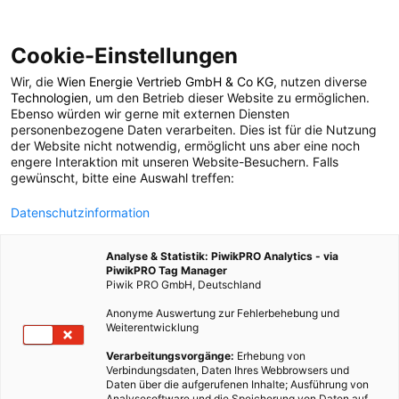
Cookie-Einstellungen
Wir, die
Wien Energie Vertrieb GmbH & Co KG
, nutzen diverse
TECH
Technologien
, um den Betrieb dieser Website zu ermöglichen.
Ebenso würden wir gerne mit externen Diensten
Tützpatz: Wo
personenbezogene Daten verarbeiten. Dies ist für die Nutzung
der Website nicht notwendig, ermöglicht uns aber eine noch
engere Interaktion mit unseren Website-Besuchern. Falls
Landwirtschaft und
gewünscht, bitte eine Auswahl treffen:
Datenschutzinformation
Solarenergie
Analyse & Statistik: PiwikPRO Analytics - via
zusammenarbeiten
PiwikPRO Tag Manager
Piwik PRO GmbH, Deutschland
Anonyme Auswertung zur Fehlerbehebung und
10. JUNI 2026
2 MINUTEN LESEZEIT
Weiterentwicklung
Verarbeitungsvorgänge:
Erhebung von
Verbindungsdaten, Daten Ihres Webbrowsers und
Daten über die aufgerufenen Inhalte; Ausführung von
Analysesoftware und die Speicherung von Daten auf