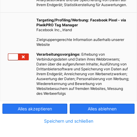
Ihrem Endgerät; Statistikerstellung für Auswertungen.
Targeting/Profiling/Werbung: Facebook Pixel - via
PiwikPRO Tag Manager
Facebook Inc., Irland
Zielgruppengerechte Information außerhalb unserer
Website
Verarbeitungsvorgänge:
Erhebung von
Energie erzeugen und gleichzeitig Landwirtschaft betreiben?
Verbindungsdaten und Daten ihres Webbrowsers;
Daten über die aufgerufenen Inhalte; Ausführung von
Der Agri-PV Park Tützpatz in Mecklenburg-Vorpommern
Drittanbietersoftware und Speicherung von Daten auf
zeigt, wie das im großen Maßstab funktioniert.
ihrem Endgerät; Anreicherung von Werbenetzwerken;
Auswertung der Daten; Personalisierung von Werbung;
Wiedererkennung und Bewerbung von
Der Agri‑PV‑Park
Tützpatz
in Mecklenburg‑Vorpommern ist
Websitebesuchern auf fremden Websites, Messung
bereits seit einigen Monaten am Netz und dennoch sorgt er
des Werbeerfolgs
weiterhin für Aufmerksamkeit. Mit
76 Megawatt Leistung
und
146.000 Solarmodulen
ist er die
größte Agri‑PV‑Anlage
Alles akzeptieren
Alles ablehnen
Deutschlands
und gilt als eines der wichtigsten
Speichern und schließen
Referenzprojekte dafür, wie Landwirtschaft und Solarenergie
auf derselben Fläche funktionieren können.