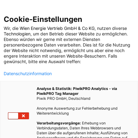
Cookie-Einstellungen
Wir, die
Wien Energie Vertrieb GmbH & Co KG
, nutzen diverse
POSTS BY TAG
Technologien
, um den Betrieb dieser Website zu ermöglichen.
Ebenso würden wir gerne mit externen Diensten
Unterwasserzucht
personenbezogene Daten verarbeiten. Dies ist für die Nutzung
der Website nicht notwendig, ermöglicht uns aber eine noch
engere Interaktion mit unseren Website-Besuchern. Falls
gewünscht, bitte eine Auswahl treffen:
1 BEITRAG
Datenschutzinformation
Analyse & Statistik: PiwikPRO Analytics - via
PiwikPRO Tag Manager
Piwik PRO GmbH, Deutschland
Anonyme Auswertung zur Fehlerbehebung und
Weiterentwicklung
Verarbeitungsvorgänge:
Erhebung von
Verbindungsdaten, Daten Ihres Webbrowsers und
Daten über die aufgerufenen Inhalte; Ausführung von
Analysesoftware und die Speicherung von Daten auf