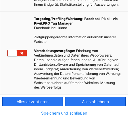
Ihrem Endgerät; Statistikerstellung für Auswertungen.
Targeting/Profiling/Werbung: Facebook Pixel - via
PiwikPRO Tag Manager
Facebook Inc., Irland
Zielgruppengerechte Information außerhalb unserer
Website
ERNÄHRUNG
Verarbeitungsvorgänge:
Erhebung von
Verbindungsdaten und Daten ihres Webbrowsers;
Steigender Algenanbau
Daten über die aufgerufenen Inhalte; Ausführung von
Drittanbietersoftware und Speicherung von Daten auf
30. AUGUST 2017
VON
ENERGIELEBEN REDAKTION
ihrem Endgerät; Anreicherung von Werbenetzwerken;
Auswertung der Daten; Personalisierung von Werbung;
Algen können vielfältig genutzt werden, deshalb werden sie
Wiedererkennung und Bewerbung von
immer häufiger gezüchtet.
Websitebesuchern auf fremden Websites, Messung
des Werbeerfolgs
BEITRAG ANSEHEN
Alles akzeptieren
Alles ablehnen
TEILEN
Speichern und schließen