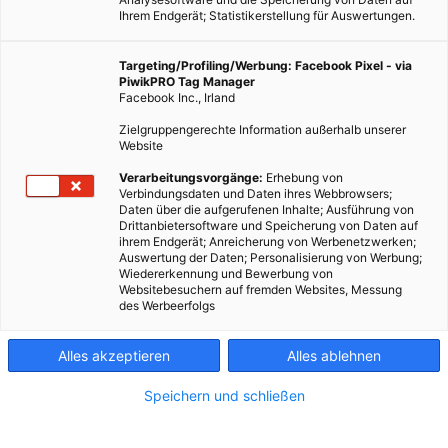
Ihrem Endgerät; Statistikerstellung für Auswertungen.
Targeting/Profiling/Werbung: Facebook Pixel - via
PiwikPRO Tag Manager
Facebook Inc., Irland
Zielgruppengerechte Information außerhalb unserer
Website
TECH
Verarbeitungsvorgänge:
Erhebung von
Verbindungsdaten und Daten ihres Webbrowsers;
Profis am Wort: Vereisung von Windrädern
Daten über die aufgerufenen Inhalte; Ausführung von
Drittanbietersoftware und Speicherung von Daten auf
23. FEBRUAR 2018
VON
ENERGIELEBEN REDAKTION
ihrem Endgerät; Anreicherung von Werbenetzwerken;
Auswertung der Daten; Personalisierung von Werbung;
Forschungsprojekt zur Verringerung der Stillstandszeiten.
Wiedererkennung und Bewerbung von
Websitebesuchern auf fremden Websites, Messung
des Werbeerfolgs
BEITRAG ANSEHEN
Alles akzeptieren
Alles ablehnen
TEILEN
Speichern und schließen