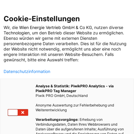
Cookie-Einstellungen
Wir, die
Wien Energie Vertrieb GmbH & Co KG
, nutzen diverse
POSTS BY TAG
Technologien
, um den Betrieb dieser Website zu ermöglichen.
Ebenso würden wir gerne mit externen Diensten
Verhaltenskodizes
personenbezogene Daten verarbeiten. Dies ist für die Nutzung
der Website nicht notwendig, ermöglicht uns aber eine noch
engere Interaktion mit unseren Website-Besuchern. Falls
gewünscht, bitte eine Auswahl treffen:
1 BEITRAG
Datenschutzinformation
Analyse & Statistik: PiwikPRO Analytics - via
PiwikPRO Tag Manager
Piwik PRO GmbH, Deutschland
Anonyme Auswertung zur Fehlerbehebung und
Weiterentwicklung
Verarbeitungsvorgänge:
Erhebung von
Verbindungsdaten, Daten Ihres Webbrowsers und
Daten über die aufgerufenen Inhalte; Ausführung von
Analysesoftware und die Speicherung von Daten auf