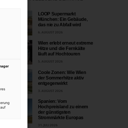
LOOP Supermarkt
München: Ein Gebäude,
1
das nie zu Abfall wird
6. AUGUST 2026
Wien erlebt erneut extreme
Hitze und die Fernkälte
2
läuft auf Hochtouren
5. AUGUST 2026
anager
Coole Zonen: Wie Wien
der Sommerhitze aktiv
3
entgegenwirkt
res
3. AUGUST 2026
Spanien: Vom
ierung
Hochpreisland zu einem
 auf
4
der günstigsten
Strommärkte Europas
31. JULI 2026