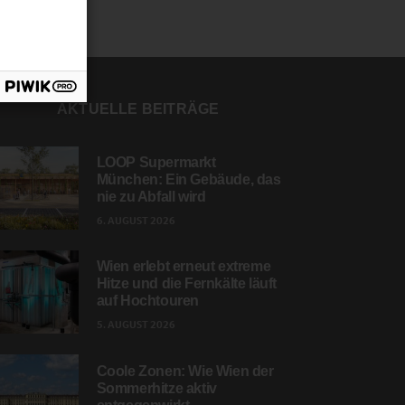
AKTUELLE BEITRÄGE
LOOP Supermarkt
München: Ein Gebäude, das
nie zu Abfall wird
6. AUGUST 2026
Wien erlebt erneut extreme
Hitze und die Fernkälte läuft
auf Hochtouren
5. AUGUST 2026
Coole Zonen: Wie Wien der
Sommerhitze aktiv