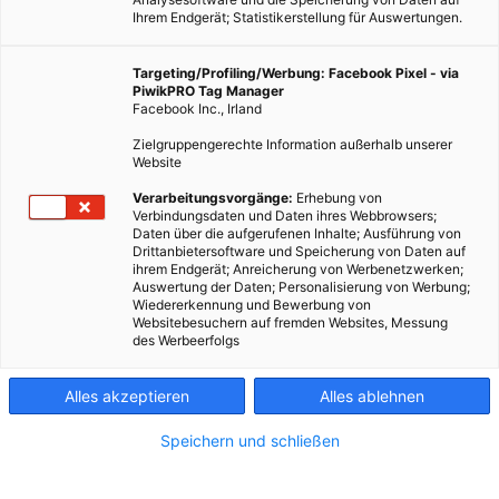
Ihrem Endgerät; Statistikerstellung für Auswertungen.
Targeting/Profiling/Werbung: Facebook Pixel - via
PiwikPRO Tag Manager
MOBILITÄT
Facebook Inc., Irland
Das vernetzte Auto
Zielgruppengerechte Information außerhalb unserer
Website
28. APRIL 2014
VON
ENERGIELEBEN REDAKTION
Verarbeitungsvorgänge:
Erhebung von
Wie kann die Sicherheit im Verkehr erhöht werden? Durch
Verbindungsdaten und Daten ihres Webbrowsers;
smarte Autos. Die Kommunikation zwischen Fahrzeugen soll
Daten über die aufgerufenen Inhalte; Ausführung von
Drittanbietersoftware und Speicherung von Daten auf
den Verkehr effizienter gestalten und Unfälle verhindern.
ihrem Endgerät; Anreicherung von Werbenetzwerken;
Auswertung der Daten; Personalisierung von Werbung;
Wiedererkennung und Bewerbung von
BEITRAG ANSEHEN
Websitebesuchern auf fremden Websites, Messung
des Werbeerfolgs
TEILEN
Alles akzeptieren
Alles ablehnen
Speichern und schließen
FEATURED BEITRÄGE