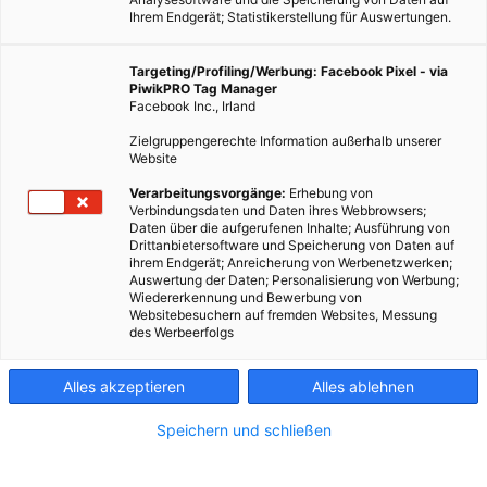
Ihrem Endgerät; Statistikerstellung für Auswertungen.
Targeting/Profiling/Werbung: Facebook Pixel - via
PiwikPRO Tag Manager
ENERGIEPOLITIK
Facebook Inc., Irland
Mutriku, das erste kommerzielle Wellenkraftwerk
Zielgruppengerechte Information außerhalb unserer
Website
4. SEPTEMBER 2013
VON
ENERGIELEBEN REDAKTION
Verarbeitungsvorgänge:
Erhebung von
An der nordspanischen Küste ist in Mutriku das weltweit erste
Verbindungsdaten und Daten ihres Webbrowsers;
kommerziell genutzte Wellenkraftwerk in Betrieb gegangen. Es
Daten über die aufgerufenen Inhalte; Ausführung von
Drittanbietersoftware und Speicherung von Daten auf
fungiert dabei als Energieerzeuger und Wellenbrecher.
ihrem Endgerät; Anreicherung von Werbenetzwerken;
Auswertung der Daten; Personalisierung von Werbung;
Wiedererkennung und Bewerbung von
BEITRAG ANSEHEN
Websitebesuchern auf fremden Websites, Messung
des Werbeerfolgs
TEILEN
Alles akzeptieren
Alles ablehnen
Speichern und schließen
FEATURED BEITRÄGE