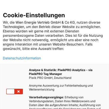
Cookie-Einstellungen
Wir, die
Wien Energie Vertrieb GmbH & Co KG
, nutzen diverse
POSTS BY TAG
Technologien
, um den Betrieb dieser Website zu ermöglichen.
Ebenso würden wir gerne mit externen Diensten
Wellenbrecher
personenbezogene Daten verarbeiten. Dies ist für die Nutzung
der Website nicht notwendig, ermöglicht uns aber eine noch
engere Interaktion mit unseren Website-Besuchern. Falls
gewünscht, bitte eine Auswahl treffen:
1 BEITRAG
Datenschutzinformation
Analyse & Statistik: PiwikPRO Analytics - via
PiwikPRO Tag Manager
Piwik PRO GmbH, Deutschland
Anonyme Auswertung zur Fehlerbehebung und
Weiterentwicklung
Verarbeitungsvorgänge:
Erhebung von
Verbindungsdaten, Daten Ihres Webbrowsers und
Daten über die aufgerufenen Inhalte; Ausführung von
Analysesoftware und die Speicherung von Daten auf