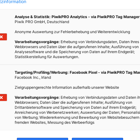
zinformation
Analyse & Statistik: PiwikPRO Analytics - via PiwikPRO Tag Manager
Piwik PRO GmbH, Deutschland
ENERGIEPOLITIK
Anonyme Auswertung zur Fehlerbehebung und Weiterentwicklung
Täglich sparen beim Kühlen und
Verarbeitungsvorgänge:
Erhebung von Verbindungsdaten, Daten Ihres
Webbrowsers und Daten über die aufgerufenen Inhalte; Ausführung von
Gefrieren
Analysesoftware und die Speicherung von Daten auf Ihrem Endgerät;
Statistikerstellung für Auswertungen.
1. JULI 2009
VON
ENERGIELEBEN REDAKTION
Neue Kühl-/Gefriergeräte verbrauchen um 40 %
Targeting/Profiling/Werbung: Facebook Pixel - via PiwikPRO Tag M
Facebook Inc., Irland
weniger Strom als vor 10 Jahren. Kühl- und
Gefriergeräte sind rund um die Uhr im Einsatz, 24
Zielgruppengerechte Information außerhalb unserer Website
Stunden und 365 Tage im Jahr.…
Verarbeitungsvorgänge:
Erhebung von Verbindungsdaten und Daten ih
Webbrowsers; Daten über die aufgerufenen Inhalte; Ausführung von
Drittanbietersoftware und Speicherung von Daten auf ihrem Endgerät;
BEITRAG ANSEHEN
Anreicherung von Werbenetzwerken; Auswertung der Daten; Personalis
von Werbung; Wiedererkennung und Bewerbung von Websitebesuchern
fremden Websites, Messung des Werbeerfolgs
TEILEN