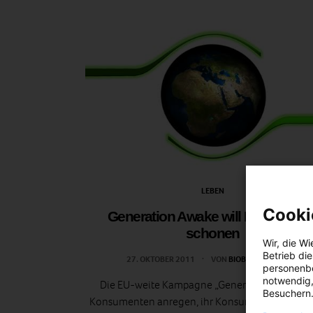
LEBEN
Cooki
Generation Awake will Ressource
schonen
Wir, die
Wi
Betrieb di
27. OKTOBER 2011
VON
BIOBELLA STRANZL
personenbe
notwendig,
Die EU-weite Kampagne „Generation Awake“ s
Besuchern.
Konsumenten anregen, ihr Konsumverhalten in 