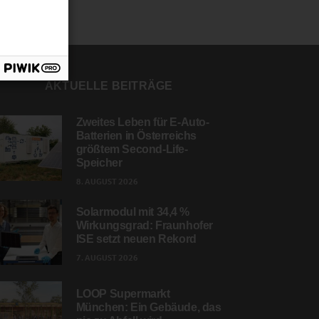
AKTUELLE BEITRÄGE
Zweites Leben für E-Auto-
Batterien in Österreichs
größtem Second-Life-
Speicher
8. AUGUST 2026
Solarmodul mit 34,4 %
Wirkungsgrad: Fraunhofer
ISE setzt neuen Rekord
7. AUGUST 2026
LOOP Supermarkt
München: Ein Gebäude, das