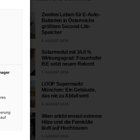
Zweites Leben für E-Auto-
Batterien in Österreichs
1
größtem Second-Life-
Speicher
8. AUGUST 2026
Solarmodul mit 34,4 %
Wirkungsgrad: Fraunhofer
2
ISE setzt neuen Rekord
7. AUGUST 2026
anager
LOOP Supermarkt
München: Ein Gebäude,
3
das nie zu Abfall wird
res
6. AUGUST 2026
ierung
Wien erlebt erneut extreme
 auf
Hitze und die Fernkälte
4
läuft auf Hochtouren
5. AUGUST 2026