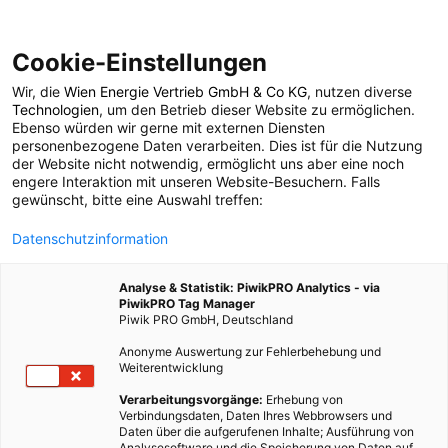
Cookie-Einstellungen
Wir, die
Wien Energie Vertrieb GmbH & Co KG
, nutzen diverse
POSTS BY TAG
Technologien
, um den Betrieb dieser Website zu ermöglichen.
Ebenso würden wir gerne mit externen Diensten
weniger ist mehr
personenbezogene Daten verarbeiten. Dies ist für die Nutzung
der Website nicht notwendig, ermöglicht uns aber eine noch
engere Interaktion mit unseren Website-Besuchern. Falls
gewünscht, bitte eine Auswahl treffen:
1 BEITRAG
Datenschutzinformation
Analyse & Statistik: PiwikPRO Analytics - via
PiwikPRO Tag Manager
Piwik PRO GmbH, Deutschland
Anonyme Auswertung zur Fehlerbehebung und
Weiterentwicklung
Verarbeitungsvorgänge:
Erhebung von
Verbindungsdaten, Daten Ihres Webbrowsers und
Daten über die aufgerufenen Inhalte; Ausführung von
Analysesoftware und die Speicherung von Daten auf