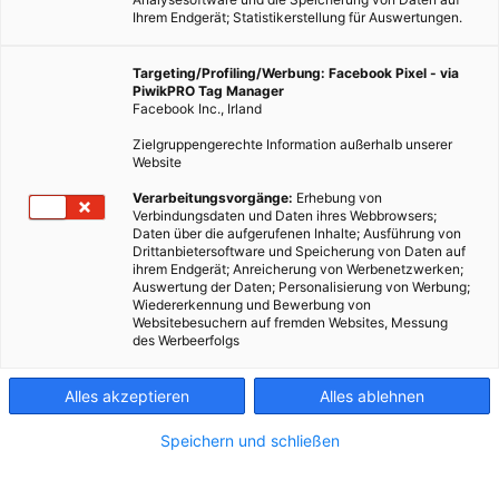
Ihrem Endgerät; Statistikerstellung für Auswertungen.
Targeting/Profiling/Werbung: Facebook Pixel - via
PiwikPRO Tag Manager
Facebook Inc., Irland
Zielgruppengerechte Information außerhalb unserer
Website
Verarbeitungsvorgänge:
Erhebung von
Verbindungsdaten und Daten ihres Webbrowsers;
Daten über die aufgerufenen Inhalte; Ausführung von
LEBEN
Drittanbietersoftware und Speicherung von Daten auf
ihrem Endgerät; Anreicherung von Werbenetzwerken;
Minimalismus & Nachhaltigkeit – wie weniger Konsum
Auswertung der Daten; Personalisierung von Werbung;
die Umwelt schützt
Wiedererkennung und Bewerbung von
Websitebesuchern auf fremden Websites, Messung
28. JUNI 2023
VON
ULRIKE
des Werbeerfolgs
Wenig zu konsumieren und im Minimalismus zu leben, das
Alles akzeptieren
Alles ablehnen
haben wir irgendwie verlernt. Wenn ich an meine Oma denke,
ihren Lebensstil und wie sie eigentlich ohne großartig darüber
Speichern und schließen
nachzudenken beides…