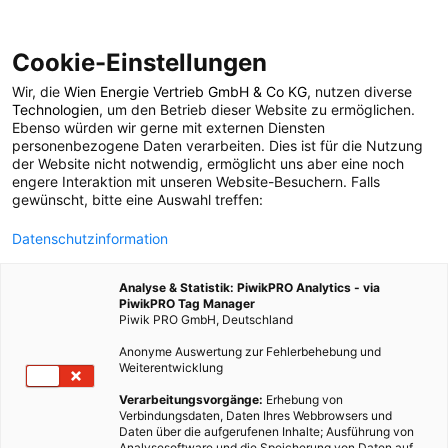
Cookie-Einstellungen
Wir, die
Wien Energie Vertrieb GmbH & Co KG
, nutzen diverse
POSTS BY TAG
Technologien
, um den Betrieb dieser Website zu ermöglichen.
Ebenso würden wir gerne mit externen Diensten
Werner Lampert
personenbezogene Daten verarbeiten. Dies ist für die Nutzung
der Website nicht notwendig, ermöglicht uns aber eine noch
engere Interaktion mit unseren Website-Besuchern. Falls
gewünscht, bitte eine Auswahl treffen:
1 BEITRAG
Datenschutzinformation
Analyse & Statistik: PiwikPRO Analytics - via
PiwikPRO Tag Manager
Piwik PRO GmbH, Deutschland
Anonyme Auswertung zur Fehlerbehebung und
Weiterentwicklung
Verarbeitungsvorgänge:
Erhebung von
Verbindungsdaten, Daten Ihres Webbrowsers und
Daten über die aufgerufenen Inhalte; Ausführung von
Analysesoftware und die Speicherung von Daten auf