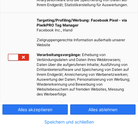
Ihrem Endgerät; Statistikerstellung für Auswertungen.
Targeting/Profiling/Werbung: Facebook Pixel - via
PiwikPRO Tag Manager
Facebook Inc., Irland
Zielgruppengerechte Information außerhalb unserer
Website
LEBEN
Verarbeitungsvorgänge:
Erhebung von
Verbindungsdaten und Daten ihres Webbrowsers;
Profis am Wort: Bio-Pionier Werner Lampert
Daten über die aufgerufenen Inhalte; Ausführung von
Drittanbietersoftware und Speicherung von Daten auf
14. FEBRUAR 2014
VON
ENERGIELEBEN REDAKTION
ihrem Endgerät; Anreicherung von Werbenetzwerken;
Auswertung der Daten; Personalisierung von Werbung;
Werner Lampert, der Bio-Pionier schlechthin, spricht über die
Wiedererkennung und Bewerbung von
nächsten Herausforderungen für die Bio-Landwirtschaft.
Websitebesuchern auf fremden Websites, Messung
des Werbeerfolgs
BEITRAG ANSEHEN
Alles akzeptieren
Alles ablehnen
TEILEN
Speichern und schließen