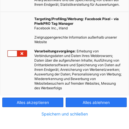
Ihrem Endgerät; Statistikerstellung für Auswertungen.
Targeting/Profiling/Werbung: Facebook Pixel - via
PiwikPRO Tag Manager
TECH
Facebook Inc., Irland
Good News: Mehr Dinge für das Internet der Dinge
Zielgruppengerechte Information außerhalb unserer
Website
10. FEBRUAR 2014
VON
ENERGIELEBEN REDAKTION
Verarbeitungsvorgänge:
Erhebung von
Unsere Wohnungen und Häuser sind voll mit Geräten, die viele
Verbindungsdaten und Daten ihres Webbrowsers;
nützliche Dinge tun. Nur arbeiten diese Geräte getrennt
Daten über die aufgerufenen Inhalte; Ausführung von
Drittanbietersoftware und Speicherung von Daten auf
voneinander, ohne die anderen in ihrer Umgebung
ihrem Endgerät; Anreicherung von Werbenetzwerken;
miteinzubeziehen.
Auswertung der Daten; Personalisierung von Werbung;
Wiedererkennung und Bewerbung von
Websitebesuchern auf fremden Websites, Messung
des Werbeerfolgs
BEITRAG ANSEHEN
TEILEN
Alles akzeptieren
Alles ablehnen
Speichern und schließen