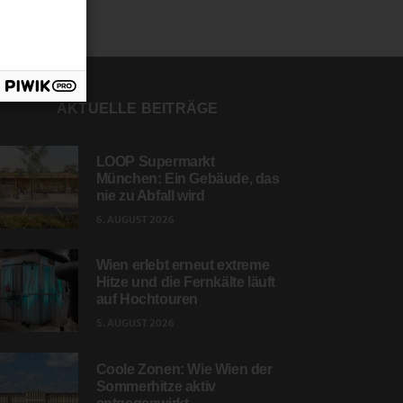
AKTUELLE BEITRÄGE
LOOP Supermarkt
München: Ein Gebäude, das
nie zu Abfall wird
6. AUGUST 2026
Wien erlebt erneut extreme
Hitze und die Fernkälte läuft
auf Hochtouren
5. AUGUST 2026
Coole Zonen: Wie Wien der
Sommerhitze aktiv