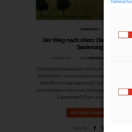
Datenschut
SANIERUNG
Der Weg nach oben: Dachgeschos
Sanierung
4. MÄRZ 2011
VON
ENERGIELEBEN REDAKTION
Dachgeschossausbauten erfreuen sich immer gr
Beliebtheit – und sie werden entsprechend geför
Betrifft mich das überhaupt? Sie sind Eigentüm
und überlegen sich einen Dachgeschossausbau f
Eigenbedarf? Dann können Sie…
BEITRAG ANSEHEN
TEILEN