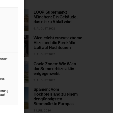
LOOP Supermarkt
München: Ein Gebäude,
1
das nie zu Abfall wird
6. AUGUST 2026
Wien erlebt erneut extreme
Hitze und die Fernkälte
2
läuft auf Hochtouren
5. AUGUST 2026
anager
Coole Zonen: Wie Wien
der Sommerhitze aktiv
3
entgegenwirkt
res
3. AUGUST 2026
Spanien: Vom
ierung
Hochpreisland zu einem
 auf
4
der günstigsten
Strommärkte Europas
31. JULI 2026