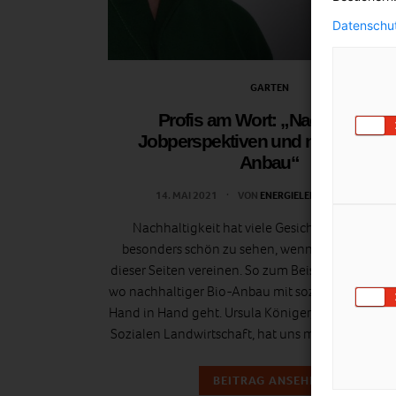
Datenschut
GARTEN
Profis am Wort: „Nachhaltige
Jobperspektiven und nachhaltige
Anbau“
14. MAI 2021
VON
ENERGIELEBEN REDAKTION
Nachhaltigkeit hat viele Gesichter. Für uns ist 
besonders schön zu sehen, wenn Projekte meh
dieser Seiten vereinen. So zum Beispiel in Gänser
wo nachhaltiger Bio-Anbau mit sozialer Nachhalt
Hand in Hand geht. Ursula Königer, Profi im Berei
Sozialen Landwirtschaft, hat uns mehr darüber er
BEITRAG ANSEHEN