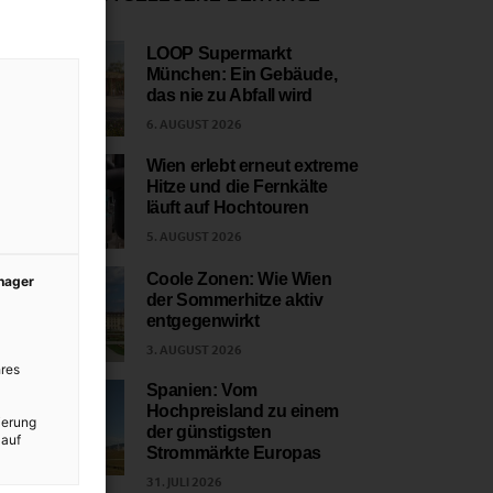
LOOP Supermarkt
München: Ein Gebäude,
1
das nie zu Abfall wird
6. AUGUST 2026
Wien erlebt erneut extreme
Hitze und die Fernkälte
2
läuft auf Hochtouren
5. AUGUST 2026
Coole Zonen: Wie Wien
anager
der Sommerhitze aktiv
3
entgegenwirkt
3. AUGUST 2026
res
Spanien: Vom
Hochpreisland zu einem
ierung
4
der günstigsten
 auf
Strommärkte Europas
31. JULI 2026