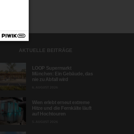
AKTUELLE BEITRÄGE
LOOP Supermarkt
München: Ein Gebäude, das
nie zu Abfall wird
6. AUGUST 2026
Wien erlebt erneut extreme
Hitze und die Fernkälte läuft
auf Hochtouren
5. AUGUST 2026