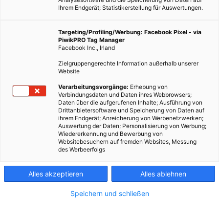
Ihrem Endgerät; Statistikerstellung für Auswertungen.
Targeting/Profiling/Werbung: Facebook Pixel - via
PiwikPRO Tag Manager
Facebook Inc., Irland
Zielgruppengerechte Information außerhalb unserer
Website
LEBEN
Verarbeitungsvorgänge:
Erhebung von
Verbindungsdaten und Daten ihres Webbrowsers;
Topliste: 5 Tipps für den Zeitvertreib in der U-Bahn
Daten über die aufgerufenen Inhalte; Ausführung von
Drittanbietersoftware und Speicherung von Daten auf
9. JUNI 2017
VON
ENERGIELEBEN REDAKTION
ihrem Endgerät; Anreicherung von Werbenetzwerken;
Auswertung der Daten; Personalisierung von Werbung;
Gegen Langeweile & Co.
Wiedererkennung und Bewerbung von
Websitebesuchern auf fremden Websites, Messung
des Werbeerfolgs
BEITRAG ANSEHEN
Alles akzeptieren
Alles ablehnen
TEILEN
Speichern und schließen