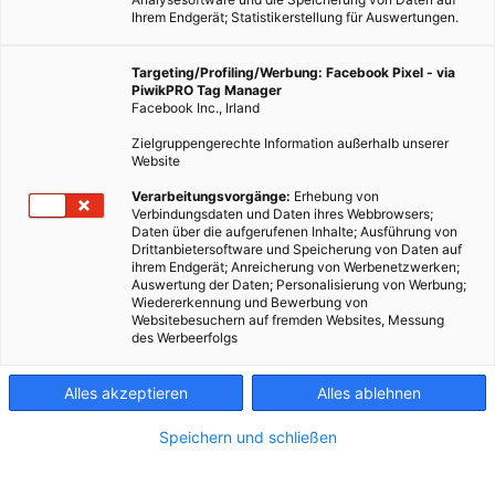
Ihrem Endgerät; Statistikerstellung für Auswertungen.
Targeting/Profiling/Werbung: Facebook Pixel - via
PiwikPRO Tag Manager
Facebook Inc., Irland
Zielgruppengerechte Information außerhalb unserer
Website
ERNÄHRUNG
Verarbeitungsvorgänge:
Erhebung von
Verbindungsdaten und Daten ihres Webbrowsers;
Carrageen – was es ist, und was wir wissen
Daten über die aufgerufenen Inhalte; Ausführung von
Drittanbietersoftware und Speicherung von Daten auf
19. FEBRUAR 2016
VON
ULRIKE GÖBL
ihrem Endgerät; Anreicherung von Werbenetzwerken;
Auswertung der Daten; Personalisierung von Werbung;
Auswirkungen von Carrageen auf den menschlichen Körper.
Wiedererkennung und Bewerbung von
Websitebesuchern auf fremden Websites, Messung
des Werbeerfolgs
BEITRAG ANSEHEN
Alles akzeptieren
Alles ablehnen
TEILEN
Speichern und schließen