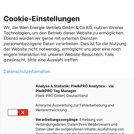
Cookie-Einstellungen
Wir, die
Wien Energie Vertrieb GmbH & Co KG
, nutzen diverse
POSTS BY TAG
Technologien
, um den Betrieb dieser Website zu ermöglichen.
Ebenso würden wir gerne mit externen Diensten
zellschädigend
personenbezogene Daten verarbeiten. Dies ist für die Nutzung
der Website nicht notwendig, ermöglicht uns aber eine noch
engere Interaktion mit unseren Website-Besuchern. Falls
gewünscht, bitte eine Auswahl treffen:
1 BEITRAG
Datenschutzinformation
Analyse & Statistik: PiwikPRO Analytics - via
PiwikPRO Tag Manager
Piwik PRO GmbH, Deutschland
Anonyme Auswertung zur Fehlerbehebung und
Weiterentwicklung
Verarbeitungsvorgänge:
Erhebung von
Verbindungsdaten, Daten Ihres Webbrowsers und
Daten über die aufgerufenen Inhalte; Ausführung von
Analysesoftware und die Speicherung von Daten auf