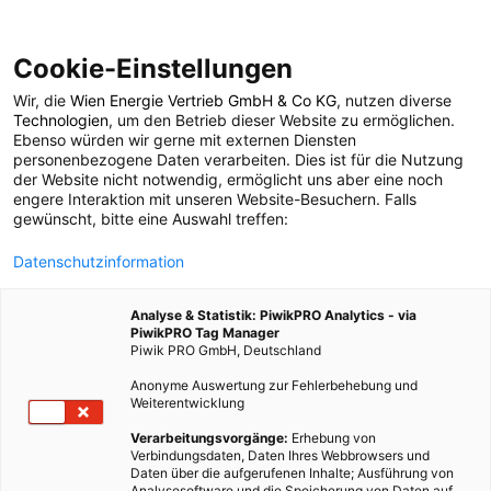
Cookie-Einstellungen
Wir, die
Wien Energie Vertrieb GmbH & Co KG
, nutzen diverse
POSTS BY TAG
Technologien
, um den Betrieb dieser Website zu ermöglichen.
Ebenso würden wir gerne mit externen Diensten
Zukunftsmotor
personenbezogene Daten verarbeiten. Dies ist für die Nutzung
der Website nicht notwendig, ermöglicht uns aber eine noch
engere Interaktion mit unseren Website-Besuchern. Falls
gewünscht, bitte eine Auswahl treffen:
1 BEITRAG
Datenschutzinformation
Analyse & Statistik: PiwikPRO Analytics - via
PiwikPRO Tag Manager
Piwik PRO GmbH, Deutschland
Anonyme Auswertung zur Fehlerbehebung und
Weiterentwicklung
Verarbeitungsvorgänge:
Erhebung von
Verbindungsdaten, Daten Ihres Webbrowsers und
Daten über die aufgerufenen Inhalte; Ausführung von
Analysesoftware und die Speicherung von Daten auf