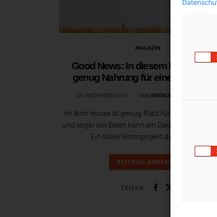
Datenschut
MAGAZIN
Good News: In diesem Haus wäch
genug Nahrung für eine Großfamil
20. DEZEMBER 2021
VON
ENERGIELEBEN REDAKTIO
Im Binh House ist genug Platz für drei Generati
und sogar das Essen kann am Dach angebaut we
Ein tolles Wohnprojekt der Zukunft!
BEITRAG ANSEHEN
TEILEN