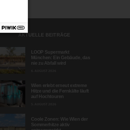
AKTUELLE BEITRÄGE
LOOP Supermarkt
München: Ein Gebäude, das
nie zu Abfall wird
6. AUGUST 2026
Wien erlebt erneut extreme
Hitze und die Fernkälte läuft
auf Hochtouren
5. AUGUST 2026
Coole Zonen: Wie Wien der
Sommerhitze aktiv