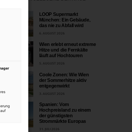
LOOP Supermarkt
München: Ein Gebäude,
1
das nie zu Abfall wird
6. AUGUST 2026
Wien erlebt erneut extreme
Hitze und die Fernkälte
2
läuft auf Hochtouren
5. AUGUST 2026
anager
Coole Zonen: Wie Wien
der Sommerhitze aktiv
3
entgegenwirkt
res
3. AUGUST 2026
Spanien: Vom
ierung
Hochpreisland zu einem
 auf
4
der günstigsten
Strommärkte Europas
31. JULI 2026