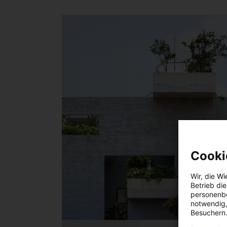
Cooki
Wir, die
Wi
Betrieb di
personenbe
notwendig,
Besuchern.