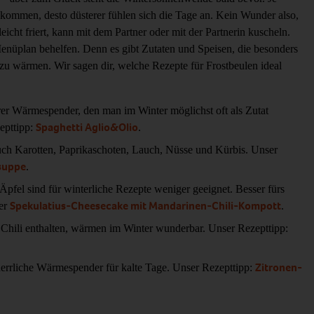
ekommen, desto düsterer fühlen sich die Tage an. Kein Wunder also,
 leicht friert, kann mit dem Partner oder mit der Partnerin kuscheln.
Menüplan behelfen. Denn es gibt Zutaten und Speisen, die besonders
 zu wärmen. Wir sagen dir, welche Rezepte für Frostbeulen ideal
er Wärmespender, den man im Winter möglichst oft als Zutat
Spaghetti Aglio&Olio
epttipp:
.
uch
Karotten, Paprikaschoten, Lauch, Nüsse und Kürbis. Unser
suppe
.
pfel sind für winterliche Rezepte weniger geeignet. Besser fürs
Spekulatius-Cheesecake mit Mandarinen-Chili-Kompott
ser
.
 Chili enthalten, wärmen im Winter wunderbar. Unser Rezepttipp:
Zitronen-
herrliche Wärmespender für kalte Tage. Unser Rezepttipp: