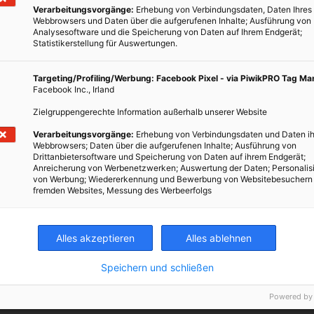
Verarbeitungsvorgänge:
Erhebung von Verbindungsdaten, Daten Ihres
uf warme Hände & Füße?“
Webbrowsers und Daten über die aufgerufenen Inhalte; Ausführung von
Analysesoftware und die Speicherung von Daten auf Ihrem Endgerät;
Statistikerstellung für Auswertungen.
Targeting/Profiling/Werbung: Facebook Pixel - via PiwikPRO Tag M
Facebook Inc., Irland
Zielgruppengerechte Information außerhalb unserer Website
Verarbeitungsvorgänge:
Erhebung von Verbindungsdaten und Daten ih
Webbrowsers; Daten über die aufgerufenen Inhalte; Ausführung von
Drittanbietersoftware und Speicherung von Daten auf ihrem Endgerät;
Anreicherung von Werbenetzwerken; Auswertung der Daten; Personalis
mit allem, was das tägliche Leben berührt, um dieses nachhaltiger
von Werbung; Wiedererkennung und Bewerbung von Websitebesuchern
ten. Mit folgenden Links gelangst du der Reihe nach zu mehr
fremden Websites, Messung des Werbeerfolgs
r Einsteiger bis zu Profis.
rze stärken dein Immunsystem
Alles akzeptieren
Alles ablehnen
y gegen den Winterblues
Speichern und schließen
in der Erkältungszeit
Powered by