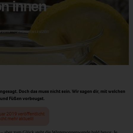
n innen
R 2019
2 MINUTEN LESEZEIT
angesagt. Doch das muss nicht sein. Wir sagen dir, mit welchen
 und Füßen vorbeugst.
uar 2019 veröffentlicht
cht mehr aktuell!
 – aber zum Glück steht die Wintersonnenwende bald bevor. Je