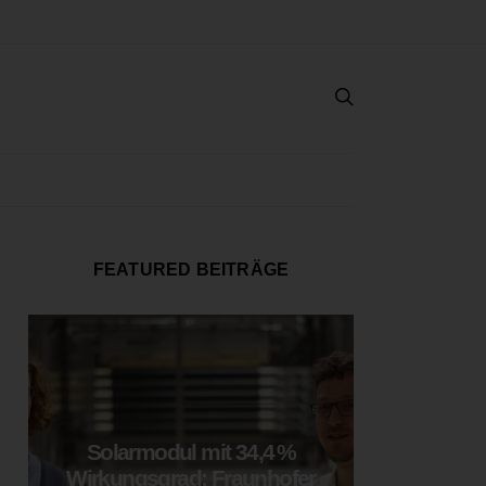
FEATURED BEITRÄGE
Solarmodul mit 34,4 %
LOOP
Wirkungsgrad: Fraunhofer
München