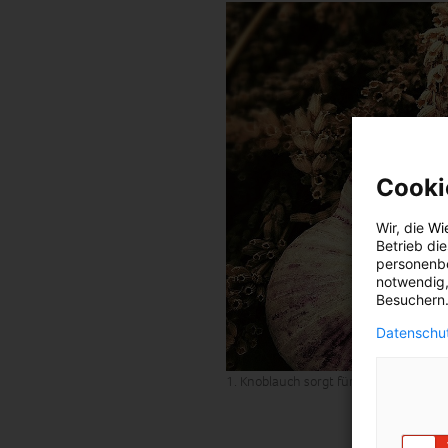
Cooki
Wir, die
Wi
Betrieb di
personenbe
notwendig,
Besuchern.
Datenschut
1. Knoblauch sorgt für gute Durchblu