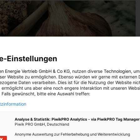
e-Einstellungen
en Energie Vertrieb GmbH & Co KG
, nutzen diverse
Technologien
, um
eser Website zu ermöglichen. Ebenso würden wir gerne mit externen 
zogene Daten verarbeiten. Dies ist für die Nutzung der Website nic
 ermöglicht uns aber eine noch engere Interaktion mit unseren Websi
 Falls gewünscht, bitte eine Auswahl treffen:
zinformation
tung und wärmt deshalb. - Fotocredit: pixabay/LoboStudioHamburg
2.
Analyse & Statistik: PiwikPRO Analytics - via PiwikPRO Tag Manager
Piwik PRO GmbH, Deutschland
Anonyme Auswertung zur Fehlerbehebung und Weiterentwicklung