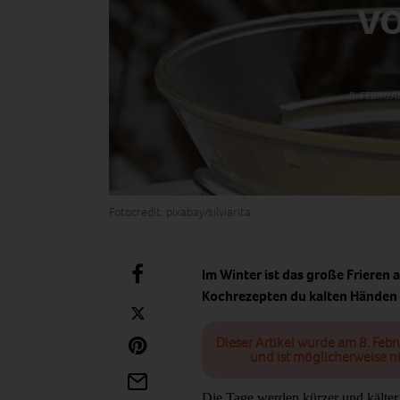
vo
8. FEBRUA
Fotocredit: pixabay/silviarita
Im Winter ist das große Frieren 
Kochrezepten du kalten Händen
Dieser Artikel wurde am 8. Febr
und ist möglicherweise ni
Die Tage werden kürzer und kälter