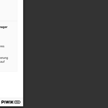
anager
res
ierung
 auf