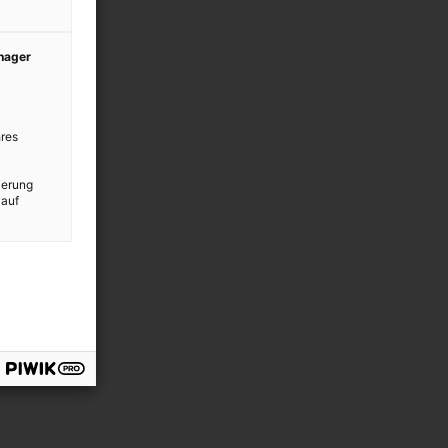
anager
res
ierung
 auf