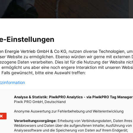
e-Einstellungen
en Energie Vertrieb GmbH & Co KG
, nutzen diverse
Technologien
, um
eser Website zu ermöglichen. Ebenso würden wir gerne mit externen 
zogene Daten verarbeiten. Dies ist für die Nutzung der Website nic
 ermöglicht uns aber eine noch engere Interaktion mit unseren Websi
 Falls gewünscht, bitte eine Auswahl treffen:
 in eine alte Socke stecken und am Ende gut verknoten. Dadurch verteilen
zinformation
schine und Wäsche. – Photocredit: Elisabeth Demeter
Analyse & Statistik: PiwikPRO Analytics - via PiwikPRO Tag Manager
Piwik PRO GmbH, Deutschland
nde Pflanze. Wir finden ihn an Hauswänden und Mauern, am
Anonyme Auswertung zur Fehlerbehebung und Weiterentwicklung
 klettert auch gerne an Bäumen hoch. Besonders gerne hat er eine
Verarbeitungsvorgänge:
Erhebung von Verbindungsdaten, Daten Ihres
m Allgemeinen recht anspruchslos an seine Umwelt.
Webbrowsers und Daten über die aufgerufenen Inhalte; Ausführung von
Analysesoftware und die Speicherung von Daten auf Ihrem Endgerät;