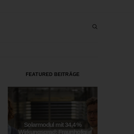
FEATURED BEITRÄGE
Solarmodul mit 34,4 %
LOOP
Wirkungsgrad: Fraunhofer
München