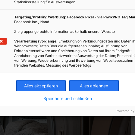
Statistikerstellung für Auswertungen.
Targeting/Profiling/Werbung: Facebook Pixel - via PiwikPRO Tag M
 zu achten, die dunkelsten Blätter auszuwählen. Für eine nicht
Facebook Inc., Irland
igt man etwa 10-15 normal große Blätter. Je nach Bedarf der
Zielgruppengerechte Information außerhalb unserer Website
r.
Verarbeitungsvorgänge:
Erhebung von Verbindungsdaten und Daten ih
Webbrowsers; Daten über die aufgerufenen Inhalte; Ausführung von
Drittanbietersoftware und Speicherung von Daten auf ihrem Endgerät;
Anreicherung von Werbenetzwerken; Auswertung der Daten; Personalis
von Werbung; Wiedererkennung und Bewerbung von Websitebesuchern
fremden Websites, Messung des Werbeerfolgs
Alles akzeptieren
Alles ablehnen
Speichern und schließen
Powered by