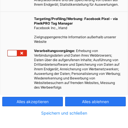
Ihrem Endgerät; Statistikerstellung für Auswertungen.
Targeting/Profiling/Werbung: Facebook Pixel - via
PiwikPRO Tag Manager
Facebook Inc., Irland
Zielgruppengerechte Information außerhalb unserer
Website
Verarbeitungsvorgänge:
Erhebung von
Verbindungsdaten und Daten ihres Webbrowsers;
Daten über die aufgerufenen Inhalte; Ausführung von
Dieser Artikel wurde am 15. Dezember 2010 veröffentlicht
Drittanbietersoftware und Speicherung von Daten auf
ihrem Endgerät; Anreicherung von Werbenetzwerken;
und ist möglicherweise nicht mehr aktuell!Die Wiener
Auswertung der Daten; Personalisierung von Werbung;
Weihnachtsbeleuchtung wandelt sich. Die
Wiedererkennung und Bewerbung von
Websitebesuchern auf fremden Websites, Messung
Wirtschaftskammer hat für den Wechsel von traditioneller zu
des Werbeerfolgs
energieeffizienterer Weihnachtsbeleuchtung in…
Alles akzeptieren
Alles ablehnen
Dieser Artikel wurde am 15. Dezember 2010 veröffentlicht
und ist möglicherweise nicht mehr aktuell!
Speichern und schließen
Die Wiener Weihnachtsbeleuchtung wandelt sich. Die