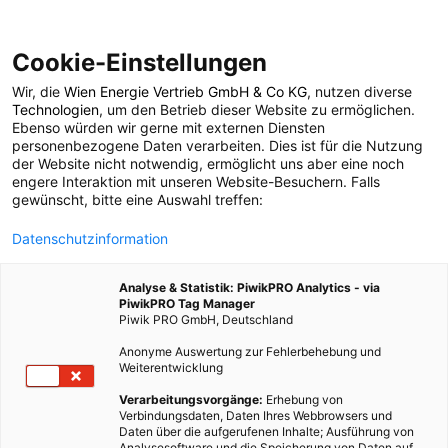
Cookie-Einstellungen
Wir, die
Wien Energie Vertrieb GmbH & Co KG
, nutzen diverse
LEBEN
Technologien
, um den Betrieb dieser Website zu ermöglichen.
Ebenso würden wir gerne mit externen Diensten
Weihnachtsbeleuchtun
personenbezogene Daten verarbeiten. Dies ist für die Nutzung
der Website nicht notwendig, ermöglicht uns aber eine noch
engere Interaktion mit unseren Website-Besuchern. Falls
in der Wiener
gewünscht, bitte eine Auswahl treffen:
Datenschutzinformation
Innenstadt
Analyse & Statistik: PiwikPRO Analytics - via
PiwikPRO Tag Manager
15. DEZEMBER 2010
1 MINUTE LESEZEIT
Piwik PRO GmbH, Deutschland
Anonyme Auswertung zur Fehlerbehebung und
Weiterentwicklung
Verarbeitungsvorgänge:
Erhebung von
Verbindungsdaten, Daten Ihres Webbrowsers und
Daten über die aufgerufenen Inhalte; Ausführung von
Analysesoftware und die Speicherung von Daten auf