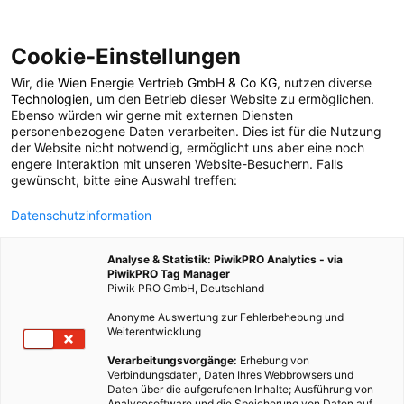
Cookie-Einstellungen
Wir, die
Wien Energie Vertrieb GmbH & Co KG
, nutzen diverse
POSTS BY TAG
Technologien
, um den Betrieb dieser Website zu ermöglichen.
Ebenso würden wir gerne mit externen Diensten
Energieeffizienz
personenbezogene Daten verarbeiten. Dies ist für die Nutzung
der Website nicht notwendig, ermöglicht uns aber eine noch
engere Interaktion mit unseren Website-Besuchern. Falls
gewünscht, bitte eine Auswahl treffen:
304 BEITRÄGE
Datenschutzinformation
Analyse & Statistik: PiwikPRO Analytics - via
PiwikPRO Tag Manager
Piwik PRO GmbH, Deutschland
Anonyme Auswertung zur Fehlerbehebung und
Weiterentwicklung
Verarbeitungsvorgänge:
Erhebung von
Verbindungsdaten, Daten Ihres Webbrowsers und
Daten über die aufgerufenen Inhalte; Ausführung von
Analysesoftware und die Speicherung von Daten auf