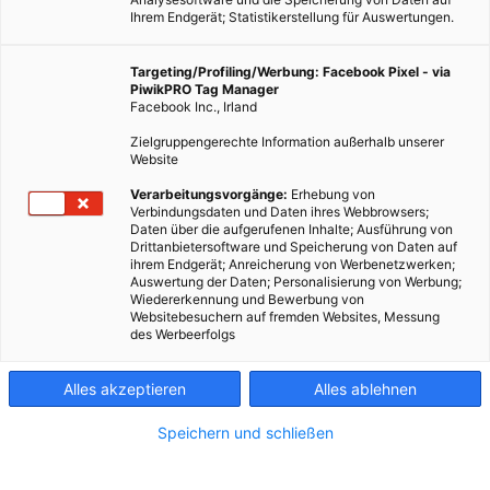
Ihrem Endgerät; Statistikerstellung für Auswertungen.
Targeting/Profiling/Werbung: Facebook Pixel - via
PiwikPRO Tag Manager
Facebook Inc., Irland
Zielgruppengerechte Information außerhalb unserer
Website
Die Lobau ist eine der beeindruckendsten Naturlandschaften Wiens!
Verarbeitungsvorgänge:
Erhebung von
Fotocredit: Energieleben Redaktion
Verbindungsdaten und Daten ihres Webbrowsers;
Daten über die aufgerufenen Inhalte; Ausführung von
Drittanbietersoftware und Speicherung von Daten auf
ihrem Endgerät; Anreicherung von Werbenetzwerken;
Wer einen Zufluchtsort vom turbulenten Stadtleben braucht
Auswertung der Daten; Personalisierung von Werbung;
und neue Kraft von der Natur tanken möchte, ist in der
Wiedererkennung und Bewerbung von
Websitebesuchern auf fremden Websites, Messung
Lobau ganz richtig!
des Werbeerfolgs
Dieser Artikel wurde am 12. Dezember 2019 veröffentlicht
Alles akzeptieren
Alles ablehnen
und ist möglicherweise nicht mehr aktuell!
Speichern und schließen
Die Lobau, oder auch bekannt als der „Dschungel Wiens“,
macht fast ein Viertel der Gesamtfläche des
Nationalparks