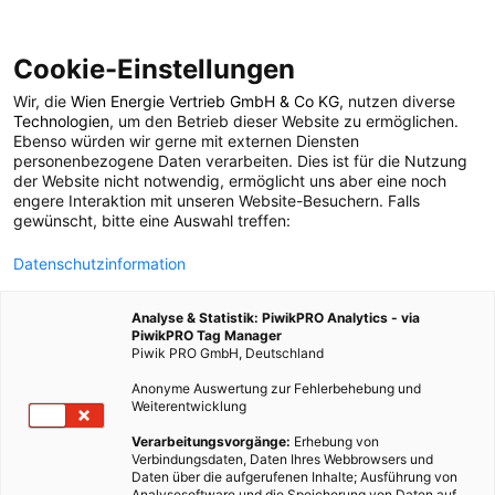
Cookie-Einstellungen
Wir, die
Wien Energie Vertrieb GmbH & Co KG
, nutzen diverse
LEBEN
Technologien
, um den Betrieb dieser Website zu ermöglichen.
Ebenso würden wir gerne mit externen Diensten
Wiener Stadtoasen:
personenbezogene Daten verarbeiten. Dies ist für die Nutzung
der Website nicht notwendig, ermöglicht uns aber eine noch
engere Interaktion mit unseren Website-Besuchern. Falls
Lobau
gewünscht, bitte eine Auswahl treffen:
Datenschutzinformation
12. DEZEMBER 2019
3 MINUTEN LESEZEIT
Analyse & Statistik: PiwikPRO Analytics - via
PiwikPRO Tag Manager
Piwik PRO GmbH, Deutschland
Anonyme Auswertung zur Fehlerbehebung und
Weiterentwicklung
Verarbeitungsvorgänge:
Erhebung von
Verbindungsdaten, Daten Ihres Webbrowsers und
Daten über die aufgerufenen Inhalte; Ausführung von
Analysesoftware und die Speicherung von Daten auf