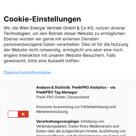
Cookie-Einstellungen
Wir, die
Wien Energie Vertrieb GmbH & Co KG
, nutzen diverse
ENERGIEPOLITIK
Technologien
, um den Betrieb dieser Website zu ermöglichen.
Ebenso würden wir gerne mit externen Diensten
Aerosole – die
personenbezogene Daten verarbeiten. Dies ist für die Nutzung
der Website nicht notwendig, ermöglicht uns aber eine noch
engere Interaktion mit unseren Website-Besuchern. Falls
Klimakühler
gewünscht, bitte eine Auswahl treffen:
Datenschutzinformation
14. MAI 2013
2 MINUTEN LESEZEIT
Analyse & Statistik: PiwikPRO Analytics - via
PiwikPRO Tag Manager
Piwik PRO GmbH, Deutschland
Anonyme Auswertung zur Fehlerbehebung und
Weiterentwicklung
Verarbeitungsvorgänge:
Erhebung von
Verbindungsdaten, Daten Ihres Webbrowsers und
Daten über die aufgerufenen Inhalte; Ausführung von
Analysesoftware und die Speicherung von Daten auf