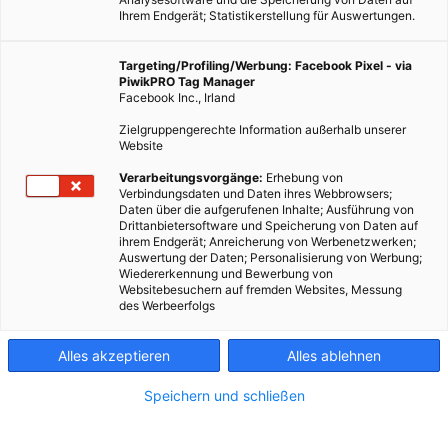
Ihrem Endgerät; Statistikerstellung für Auswertungen.
Targeting/Profiling/Werbung: Facebook Pixel - via
PiwikPRO Tag Manager
Facebook Inc., Irland
Zielgruppengerechte Information außerhalb unserer
Website
Verarbeitungsvorgänge:
Erhebung von
Verbindungsdaten und Daten ihres Webbrowsers;
Dieser Artikel wurde am 14. Mai 2013 veröffentlicht und ist
Daten über die aufgerufenen Inhalte; Ausführung von
möglicherweise nicht mehr aktuell!Pflanzen bremsen den
Drittanbietersoftware und Speicherung von Daten auf
ihrem Endgerät; Anreicherung von Werbenetzwerken;
Klimawandel. Zu diesem Ergebnis kam ein internationales
Auswertung der Daten; Personalisierung von Werbung;
Forscherteam. Laut Studie könnte daher der
Wiedererkennung und Bewerbung von
Websitebesuchern auf fremden Websites, Messung
Temperaturanstieg…
des Werbeerfolgs
Dieser Artikel wurde am 14. Mai 2013 veröffentlicht
Alles akzeptieren
Alles ablehnen
und ist möglicherweise nicht mehr aktuell!
Speichern und schließen
Pflanzen bremsen den Klimawandel. Zu diesem Ergebnis kam
ein internationales Forscherteam. Laut Studie könnte daher der