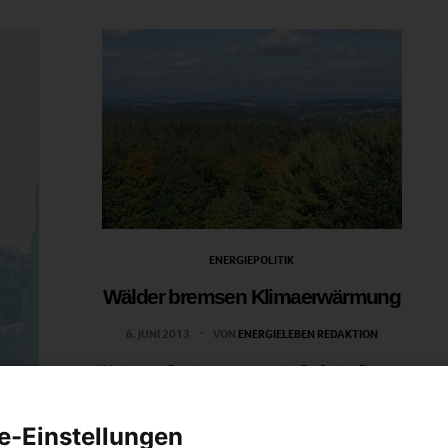
ENERGIEPOLITIK
Wälder bremsen Klimaerwärmung
6. JUNI 2013
VON
ENERGIELEBEN REDAKTION
Weltweite Studie zeigt wie der Duft der Bäume
Auswirkungen auf das lokale Klima hat.
e-Einstellungen
BEITRAG ANSEHEN