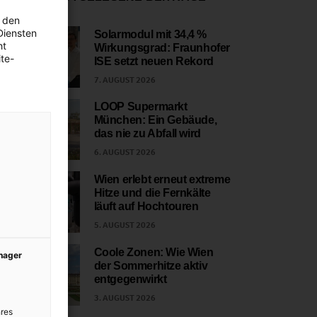
 den
Diensten
Solarmodul mit 34,4 %
ht
Wirkungsgrad: Fraunhofer
1
te-
ISE setzt neuen Rekord
7. AUGUST 2026
LOOP Supermarkt
München: Ein Gebäude,
2
das nie zu Abfall wird
6. AUGUST 2026
Wien erlebt erneut extreme
Hitze und die Fernkälte
3
läuft auf Hochtouren
5. AUGUST 2026
Coole Zonen: Wie Wien
anager
der Sommerhitze aktiv
4
entgegenwirkt
3. AUGUST 2026
res