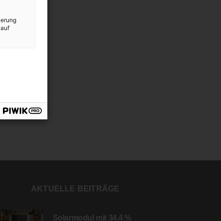
ierung
 auf
AKTUELLE BEITRÄGE
Solarmodul mit 34,4 %