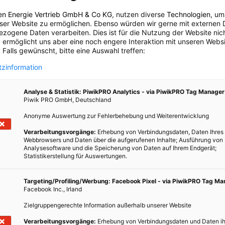
en Energie Vertrieb GmbH & Co KG
, nutzen diverse
Technologien
, um
eser Website zu ermöglichen. Ebenso würden wir gerne mit externen 
TEILEN
zogene Daten verarbeiten. Dies ist für die Nutzung der Website nic
 ermöglicht uns aber eine noch engere Interaktion mit unseren Websi
 Falls gewünscht, bitte eine Auswahl treffen:
en
zinformation
Analyse & Statistik: PiwikPRO Analytics - via PiwikPRO Tag Manager
N
Piwik PRO GmbH, Deutschland
Anonyme Auswertung zur Fehlerbehebung und Weiterentwicklung
hem-
ratur
Verarbeitungsvorgänge:
Erhebung von Verbindungsdaten, Daten Ihres
Webbrowsers und Daten über die aufgerufenen Inhalte; Ausführung von
ieren.
Analysesoftware und die Speicherung von Daten auf Ihrem Endgerät;
Statistikerstellung für Auswertungen.
Targeting/Profiling/Werbung: Facebook Pixel - via PiwikPRO Tag M
Facebook Inc., Irland
ENERGIEPOLITIK
Zielgruppengerechte Information außerhalb unserer Website
Aerosole – die Klimakühler
Verarbeitungsvorgänge:
Erhebung von Verbindungsdaten und Daten ih