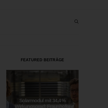
FEATURED BEITRÄGE
Solarmodul mit 34,4 %
LOOP
Wirkungsgrad: Fraunhofer
München