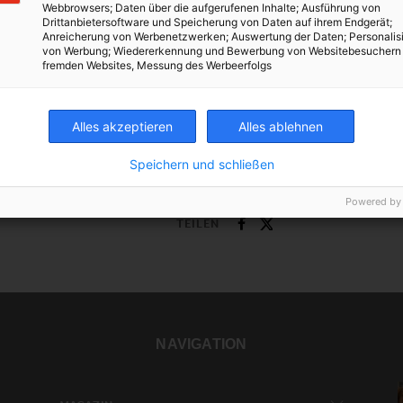
Webbrowsers; Daten über die aufgerufenen Inhalte; Ausführung von
14. MAI 2013
VON
MARTINA LIEL
Drittanbietersoftware und Speicherung von Daten auf ihrem Endgerät;
Anreicherung von Werbenetzwerken; Auswertung der Daten; Personalis
Pflanzen bremsen den Klimawandel. Zu diesem
von Werbung; Wiedererkennung und Bewerbung von Websitebesuchern
Ergebnis kam ein internationales Forscherteam. Laut
fremden Websites, Messung des Werbeerfolgs
Studie könnte daher der Temperaturanstieg in
ländlichen, bewaldeten Gebieten um bis zu 30 Prozent
Alles akzeptieren
Alles ablehnen
geringer ausfallen. Global bremse…
Speichern und schließen
BEITRAG ANSEHEN
Powered by
TEILEN
NAVIGATION