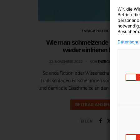
Wir, die
Wi
Betrieb di
personenbe
notwendig,
ENERGIEPOLITIK
Besuchern.
Wie man schmelzende Polarkapp
Datenschut
wieder einfrieren könnte
22. NOVEMBER 2022
VON
ENERGIELEBEN REDAKTIO
Science Fiction oder Wissenschaft? Eine Art C
Trails schlagen Forscher:innen vor, um die Tempe
und damit die Eisschmelze an den Polen zu reduz
BEITRAG ANSEHEN
TEILEN