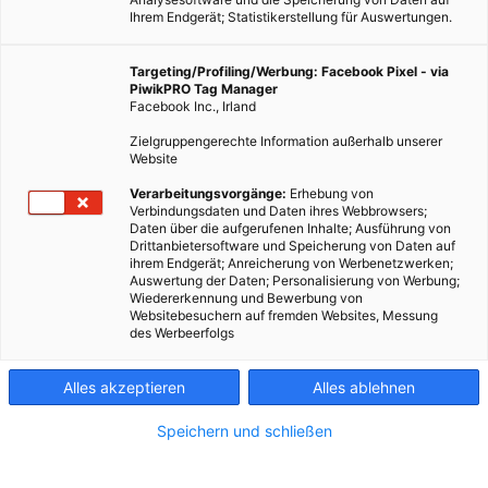
Ihrem Endgerät; Statistikerstellung für Auswertungen.
Targeting/Profiling/Werbung: Facebook Pixel - via
PiwikPRO Tag Manager
Facebook Inc., Irland
Zielgruppengerechte Information außerhalb unserer
Website
Verarbeitungsvorgänge:
Erhebung von
Verbindungsdaten und Daten ihres Webbrowsers;
Daten über die aufgerufenen Inhalte; Ausführung von
Drittanbietersoftware und Speicherung von Daten auf
ihrem Endgerät; Anreicherung von Werbenetzwerken;
Auswertung der Daten; Personalisierung von Werbung;
Wiedererkennung und Bewerbung von
Websitebesuchern auf fremden Websites, Messung
des Werbeerfolgs
Im Herbst wird es Zeit für die Apfelernte, keine Frucht ist so
Alles akzeptieren
Alles ablehnen
beliebt wie der Apfel.
Speichern und schließen
Dieser Artikel wurde am 29. September 2021
veröffentlicht