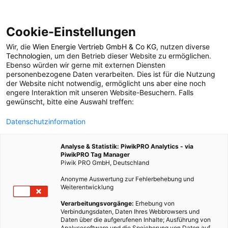
Cookie-Einstellungen
Wir, die
Wien Energie Vertrieb GmbH & Co KG
, nutzen diverse
GARTEN
ERNÄHRUNG
Technologien
, um den Betrieb dieser Website zu ermöglichen.
Ebenso würden wir gerne mit externen Diensten
Apfelernte im Herbst |
personenbezogene Daten verarbeiten. Dies ist für die Nutzung
der Website nicht notwendig, ermöglicht uns aber eine noch
engere Interaktion mit unseren Website-Besuchern. Falls
Verarbeitung von
gewünscht, bitte eine Auswahl treffen:
Datenschutzinformation
Äpfeln und Resten
Analyse & Statistik: PiwikPRO Analytics - via
PiwikPRO Tag Manager
29. SEPTEMBER 2021
4 MINUTEN LESEZEIT
Piwik PRO GmbH, Deutschland
Anonyme Auswertung zur Fehlerbehebung und
Weiterentwicklung
Verarbeitungsvorgänge:
Erhebung von
Verbindungsdaten, Daten Ihres Webbrowsers und
Daten über die aufgerufenen Inhalte; Ausführung von
Analysesoftware und die Speicherung von Daten auf