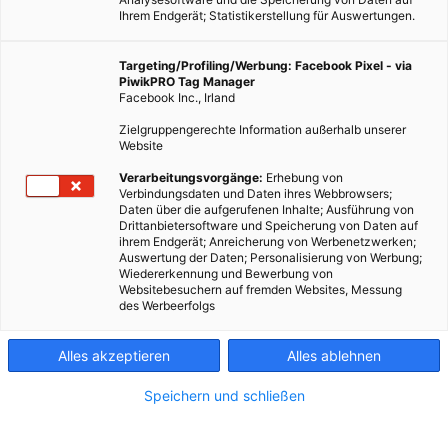
"Frühling, Sommer, Herbst & Küche" kann man sich ihr wissen
Ihrem Endgerät; Statistikerstellung für Auswertungen.
ins eigene Wohnzimmer holen.
Targeting/Profiling/Werbung: Facebook Pixel - via
PiwikPRO Tag Manager
Facebook Inc., Irland
10 BEITRÄGE
Zielgruppengerechte Information außerhalb unserer
Website
Verarbeitungsvorgänge:
Erhebung von
Verbindungsdaten und Daten ihres Webbrowsers;
Daten über die aufgerufenen Inhalte; Ausführung von
Drittanbietersoftware und Speicherung von Daten auf
ihrem Endgerät; Anreicherung von Werbenetzwerken;
Auswertung der Daten; Personalisierung von Werbung;
Wiedererkennung und Bewerbung von
Websitebesuchern auf fremden Websites, Messung
des Werbeerfolgs
Alles akzeptieren
Alles ablehnen
Speichern und schließen