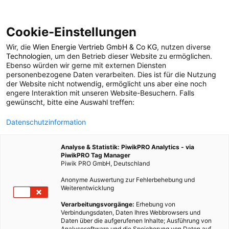
Cookie-Einstellungen
Wir, die
Wien Energie Vertrieb GmbH & Co KG
, nutzen diverse
Technologien
, um den Betrieb dieser Website zu ermöglichen.
Ebenso würden wir gerne mit externen Diensten
personenbezogene Daten verarbeiten. Dies ist für die Nutzung
der Website nicht notwendig, ermöglicht uns aber eine noch
engere Interaktion mit unseren Website-Besuchern. Falls
gewünscht, bitte eine Auswahl treffen:
Datenschutzinformation
Michaela Titz
Analyse & Statistik: PiwikPRO Analytics - via
PiwikPRO Tag Manager
Michaela Titz ist Foodbloggerin, freie Autorin und
Piwik PRO GmbH, Deutschland
Foodfotografin. Die gebürtige Wienerin lebt mit ihren 3 Söhnen
Anonyme Auswertung zur Fehlerbehebung und
am Stadtrand von Wien. Besonders das NO Foodwaste Prinzip
Weiterentwicklung
wird in den zahlreichen Rezepten angewendet und liegt ihr
Verarbeitungsvorgänge:
Erhebung von
besonders am Herzen. Michaela schreibt für Magazine und
Verbindungsdaten, Daten Ihres Webbrowsers und
Daten über die aufgerufenen Inhalte; Ausführung von
Plattformen. Mit ihren beiden Büchern "Gartengold" und
Analysesoftware und die Speicherung von Daten auf